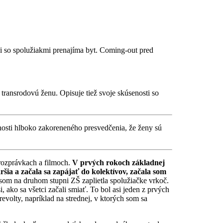
si so spolužiakmi prenajíma byt. Coming-out pred
ú transrodovú ženu. Opisuje tiež svoje skúsenosti so
čnosti hlboko zakoreneného presvedčenia, že ženy sú
 rozprávkach a filmoch.
V prvých rokoch základnej
šia a začala sa zapájať do kolektívov, začala som
om na druhom stupni ZŠ zaplietla spolužiačke vrkoč.
 ako sa všetci začali smiať. To bol asi jeden z prvých
evolty, napríklad na strednej, v ktorých som sa