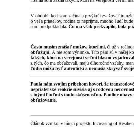
„Sama som zažila takých, ktorí na verejnosti veľmi h
V období, keď som začínala prvýkrát zvažovať tranzíci
o veľa priateľov, rodina to neprijme, mnoho ľudí bude 
som predpokladala.
Čo ma však prekvapilo, bola poz
Často musím znášať mužov, ktorí mi,
či už v reálno
obťažujú.
A nie som výnimka. Títo páni sú v našej k
takých, ktorí na verejnosti veľmi hlasno vyjadrov
z tých, čo ma obťažovali, majú dlhoročné vzťahy, manže
ľudia môžu byť autentickí a nemusia skrývať svoj
Paula nám svojím príbehom hovorí, že transrodové ž
nepriateľské reakcie súvisia aj s rodovou nerovno
s inými ľuďmi s touto skúsenosťou. Pauline obavy z
obťažovanie.
Článok vznikol v rámci projektu Increasing of Resil