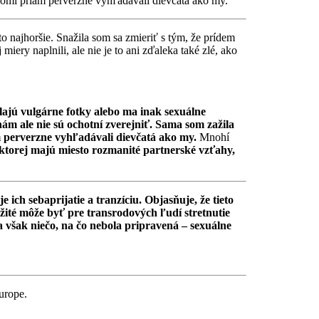
romí priam perverzne vyhľadávali dievčatá ako my.“
o najhoršie. Snažila som sa zmieriť s tým, že prídem
ery naplnili, ale nie je to ani zďaleka také zlé, ako
lajú vulgárne fotky alebo ma inak sexuálne
ám ale nie sú ochotní zverejniť. Sama som zažila
m perverzne vyhľadávali dievčatá ako my.
Mnohí
v ktorej majú miesto rozmanité partnerské vzťahy,
ich sebaprijatie a tranzíciu. Objasňuje, že tieto
žité môže byť pre transrodových ľudí stretnutie
a však niečo, na čo nebola pripravená – sexuálne
urope.