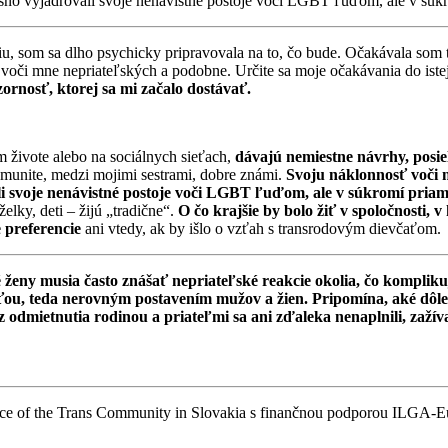
lasno vyjadrovali svoje nenávistné postoje voči LGBT ľuďom, ale v súk
u, som sa dlho psychicky pripravovala na to, čo bude. Očakávala som t
voči mne nepriateľských a podobne. Určite sa moje očakávania do istej mi
ornosť, ktorej sa mi začalo dostávať.
m živote alebo na sociálnych sieťach,
dávajú nemiestne návrhy, posie
omunite, medzi mojimi sestrami, dobre známi.
Svoju náklonnosť voči n
ali svoje nenávistné postoje voči LGBT ľuďom, ale v súkromí pria
lky, deti – žijú „tradične“.
O čo krajšie by bolo žiť v spoločnosti, 
e preferencie
ani vtedy, ak by išlo o vzťah s transrodovým dievčaťom.
eny musia často znášať nepriateľské reakcie okolia, čo komplikuje 
sťou, teda nerovným postavením mužov a žien. Pripomína, aké dôle
 odmietnutia rodinou a priateľmi sa ani zďaleka nenaplnili, zažív
ience of the Trans Community in Slovakia s finančnou podporou ILGA-E