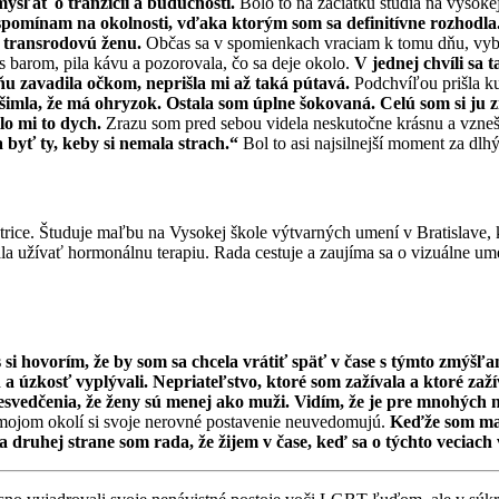
ýšľať o tranzícii a budúcnosti.
Bolo to na začiatku štúdia na vysok
spomínam na okolnosti, vďaka ktorým som sa definitívne rozhodla
ť transrodovú ženu.
Občas sa v spomienkach vraciam k tomu dňu, vyb
 barom, pila kávu a pozorovala, čo sa deje okolo.
V jednej chvíli sa 
o ňu zavadila očkom, neprišla mi až taká pútavá.
Podchvíľou prišla k
všimla, že má ohryzok. Ostala som úplne šokovaná. Celú som si ju 
lo mi to dych.
Zrazu som pred sebou videla neskutočne krásnu a vzneše
a byť ty, keby si nemala strach.“
Bol to asi najsilnejší moment za dlhý
trice. Študuje maľbu na Vysokej škole výtvarných umení v Bratislave, 
ala užívať hormonálnu terapiu. Rada cestuje a zaujíma sa o vizuálne um
si hovorím, že by som sa chcela vrátiť späť v čase s týmto zmýšľa
 úzkosť vyplývali. Nepriateľstvo, ktoré som zažívala a ktoré zaž
esvedčenia, že ženy sú menej ako muži. Vidím, že je pre mnohých n
mojom okolí si svoje nerovné postavenie neuvedomujú.
Keďže som mal
druhej strane som rada, že žijem v čase, keď sa o týchto veciach 