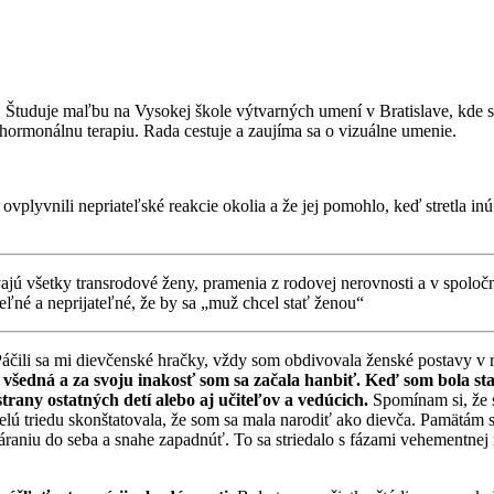
. Študuje maľbu na Vysokej škole výtvarných umení v Bratislave, kde 
 hormonálnu terapiu. Rada cestuje a zaujíma sa o vizuálne umenie.
i ovplyvnili nepriateľské reakcie okolia a že jej pomohlo, keď stretla in
ívajú všetky transrodové ženy, pramenia z rodovej nerovnosti a v spolo
ľné a neprijateľné, že by sa „muž chcel stať ženou“
 Páčili sa mi dievčenské hračky, vždy som obdivovala ženské postavy v
všedná a za svoju inakosť som sa začala hanbiť. Keď som bola star
trany ostatných detí alebo aj učiteľov a vedúcich.
Spomínam si, že s
 triedu skonštatovala, že som sa mala narodiť ako dievča. Pamätám si,
raniu do seba a snahe zapadnúť. To sa striedalo s fázami vehementnej r