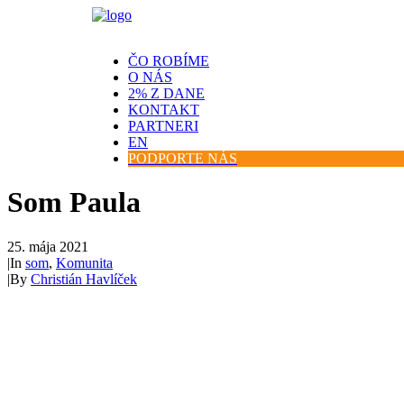
ČO ROBÍME
O NÁS
2% Z DANE
KONTAKT
PARTNERI
EN
PODPORTE NÁS
Som Paula
25. mája 2021
|
In
som
,
Komunita
|
By
Christián Havlíček