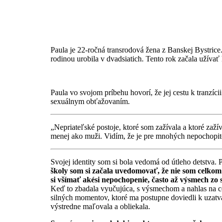
Paula je 22-ročná transrodová žena z Banskej Bystrice
rodinou urobila v dvadsiatich. Tento rok začala užívať
Paula vo svojom príbehu hovorí, že jej cestu k tranzíci
sexuálnym obťažovaním.
„Nepriateľské postoje, ktoré som zažívala a ktoré zaž
menej ako muži. Vidím, že je pre mnohých nepochopite
Svojej identity som si bola vedomá od útleho detstva.
školy som si začala uvedomovať, že nie som celkom 
si všímať akési nepochopenie, často až výsmech zo s
Keď to zbadala vyučujúca, s výsmechom a nahlas na celú
silných momentov, ktoré ma postupne doviedli k uzatvá
výstredne maľovala a obliekala.