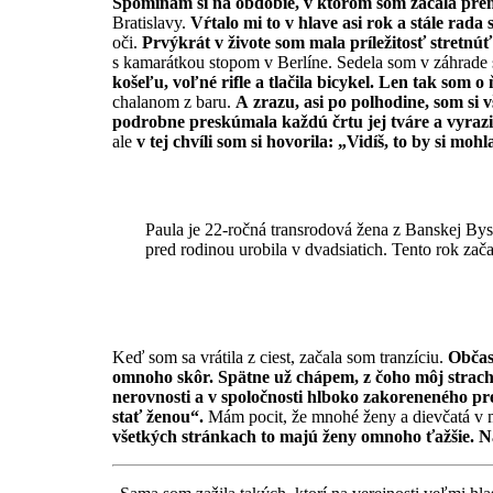
Spomínam si na obdobie, v ktorom som začala prem
Bratislavy.
Vŕtalo mi to v hlave asi rok a stále
rada 
oči.
Prvýkrát v živote som mala príležitosť stretnú
s kamarátkou stopom v Berlíne. Sedela som v záhrade s
košeľu, voľné rifle a tlačila bicykel. Len tak som 
chalanom z baru.
A zrazu, asi po polhodine, som si 
podrobne preskúmala každú črtu jej tváre a vyrazi
ale
v tej chvíli som si hovorila:
„Vidíš, to by si mohl
Paula je 22-ročná transrodová žena z Banskej Bys
pred rodinou urobila v dvadsiatich. Tento rok zač
Keď som sa vrátila z ciest, začala som tranzíciu.
Občas 
omnoho skôr. Spätne už chápem, z čoho môj strach a
nerovnosti a v spoločnosti hlboko zakoreneného pr
stať ženou“.
Mám pocit, že mnohé ženy a dievčatá v 
všetkých stránkach to majú ženy omnoho ťažšie. Na 