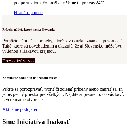
podporu v tom, čo prežívate? Sme tu pre vás 24/7.
Hľadám pomoc
Príbehy nádeje,
ktoré menia Slovensko
Pomôžte nám nájsť príbehy, ktoré si zaslúžia uznanie a pozornosť.
Také, ktoré sú povzbudením a ukazujú, že aj Slovensko môže byť
vľúdnou a láskavou krajinou.
Dozvedieť sa viac
Komunitné podujatia na jednom mieste
Príďte sa porozprávať, tvoriť či zdielať príbehy alebo zahrať sa. In
je bezpečný priestor pre všetkých. Nájdite si presne to, čo vás baví.
Dvere máme otvorené.
Aktuálne podujatia
Sme Iniciatíva Inakosť