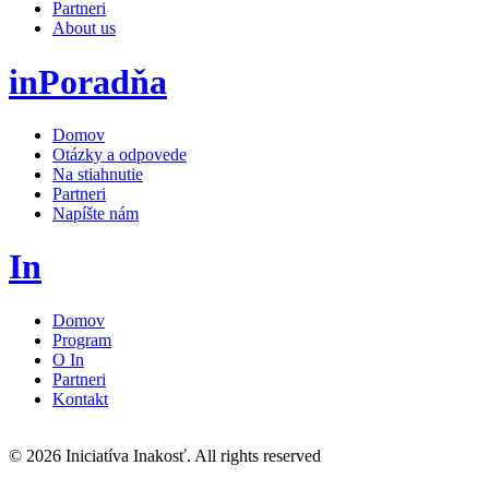
Partneri
About us
inPoradňa
Domov
Otázky a odpovede
Na stiahnutie
Partneri
Napíšte nám
In
Domov
Program
O In
Partneri
Kontakt
© 2026 Iniciatíva Inakosť. All rights reserved