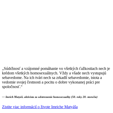
„Súdržnosť a vzájomné pomáhanie vo všetkých ťažkostiach nech je
krédom všetkých homosexuálnych. Vždy a všade nech vystupujú
sebavedome. Na ich tvári nech sa zrkadlí sebavedomie, istota a
vedomie svojej čestnosti a pocitu o dobre vykonanej práci pre
spoločnosť.“
— Imrich Matyáš, aktivista za odstresnenie homosexuality (50. roky 20. storočia)
Zistite viac informácií o živote Imriche Matyáša