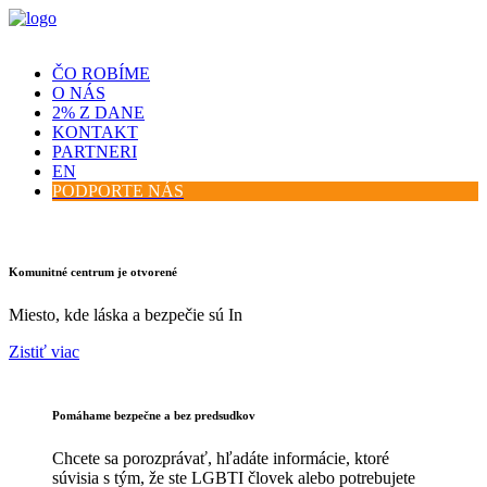
ČO ROBÍME
O NÁS
2% Z DANE
KONTAKT
PARTNERI
EN
PODPORTE NÁS
Komunitné centrum je otvorené
Miesto, kde láska a bezpečie sú In
Zistiť viac
Pomáhame bezpečne a bez predsudkov
Chcete sa porozprávať, hľadáte informácie, ktoré
súvisia s tým, že ste LGBTI človek alebo potrebujete