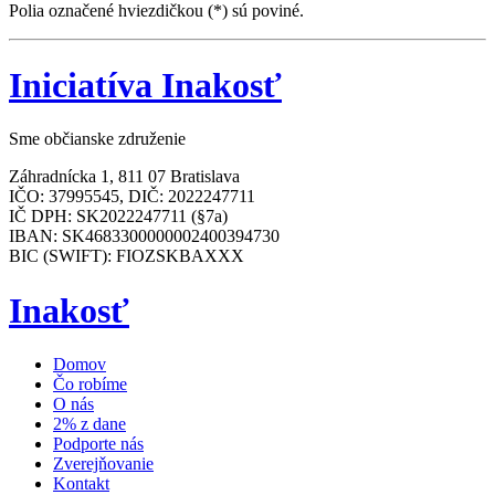
Polia označené hviezdičkou (*) sú poviné.
Iniciatíva Inakosť
Sme občianske združenie
Záhradnícka 1, 811 07 Bratislava
IČO: 37995545, DIČ: 2022247711
IČ DPH: SK2022247711 (§7a)
IBAN: SK4683300000002400394730
BIC (SWIFT): FIOZSKBAXXX
Inakosť
Domov
Čo robíme
O nás
2% z dane
Podporte nás
Zverejňovanie
Kontakt