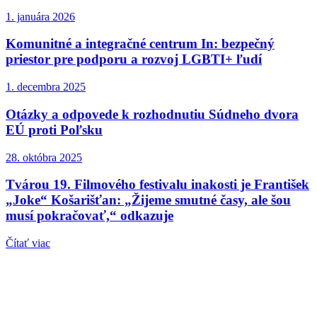
1. januára 2026
Komunitné a integračné centrum In: bezpečný
priestor pre podporu a rozvoj LGBTI+ ľudí
1. decembra 2025
Otázky a odpovede k rozhodnutiu Súdneho dvora
EÚ proti Poľsku
28. októbra 2025
Tvárou 19. Filmového festivalu inakosti je František
„Joke“ Košarišťan: „Žijeme smutné časy, ale šou
musí pokračovať,“ odkazuje
Čítať viac