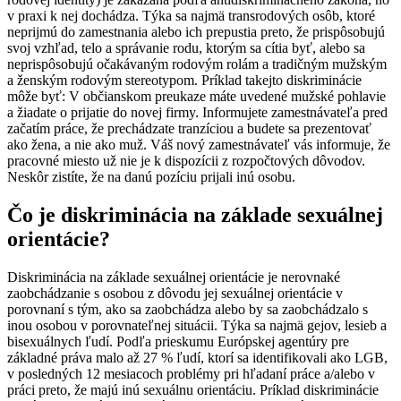
v praxi k nej dochádza. Týka sa najmä transrodových osôb, ktoré
neprijmú do zamestnania alebo ich prepustia preto, že prispôsobujú
svoj vzhľad, telo a správanie rodu, ktorým sa cítia byť, alebo sa
neprispôsobujú očakávaným rodovým rolám a tradičným mužským
a ženským rodovým stereotypom.
Príklad takejto diskriminácie
môže byť: V občianskom preukaze máte uvedené mužské pohlavie
a žiadate o prijatie do novej firmy. Informujete zamestnávateľa pred
začatím práce, že prechádzate tranzíciou a budete sa prezentovať
ako žena, a nie ako muž. Váš nový zamestnávateľ vás informuje, že
pracovné miesto už nie je k dispozícii z rozpočtových dôvodov.
Neskôr zistíte, že na danú pozíciu prijali inú osobu.
Čo je diskriminácia na základe sexuálnej
orientácie?
Diskriminácia na základe sexuálnej orientácie je nerovnaké
zaobchádzanie s osobou z dôvodu jej sexuálnej orientácie v
porovnaní s tým, ako sa zaobchádza alebo by sa zaobchádzalo s
inou osobou v porovnateľnej situácii. Týka sa najmä gejov, lesieb a
bisexuálnych ľudí. Podľa
prieskumu Európskej agentúry pre
základné práva
malo až 27 % ľudí, ktorí sa identifikovali ako LGB,
v posledných 12 mesiacoch problémy pri hľadaní práce a/alebo v
práci preto, že majú inú sexuálnu orientáciu.
Príklad diskriminácie