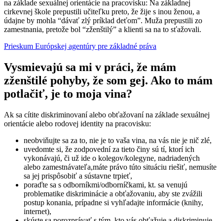
na základe sexuálnej orientácie na pracovisku: Na základnej
cirkevnej škole prepustili učiteľku preto, že žije s inou ženou, a
údajne by mohla “dávať zlý príklad deťom”. Muža prepustili zo
zamestnania, pretože bol “zženštilý” a klienti sa na to sťažovali.
Prieskum Európskej agentúry pre základné práva
Vysmievajú sa mi v práci, že mám
zženštilé pohyby, že som gej. Ako to mám
potlačiť, je to moja vina?
Ak sa cítite diskriminovaní alebo obťažovaní na základe sexuálnej
orientácie alebo rodovej identity na pracovisku:
neobviňujte sa za to, nie je to vaša vina, na vás nie je nič zlé,
uvedomte si, že zodpovední za tieto činy sú tí, ktorí ich
vykonávajú, či už ide o kolegov/kolegyne, nadriadených
alebo zamestnávateľa,
máte právo túto situáciu riešiť, nemusíte
sa jej prispôsobiť a sústavne trpieť,
poraďte sa s odborníkmi/odborníčkami, kt. sa venujú
problematike diskriminácie a obťažovaniu, aby ste zvážili
postup konania, prípadne si vyhľadajte informácie (knihy,
internet),
skúste sa porozprávať s tým, kto vás obťažuje a diskriminuje,