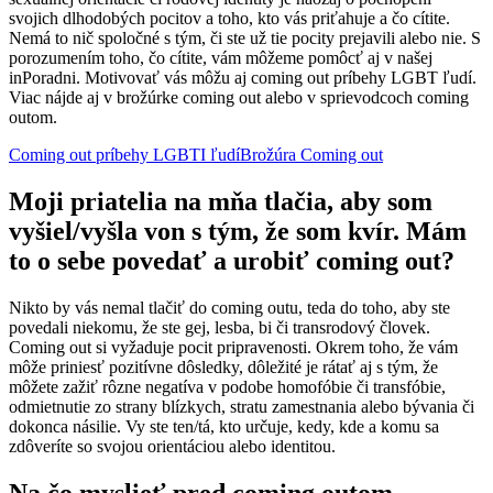
svojich dlhodobých pocitov a toho, kto vás priťahuje a čo cítite.
Nemá to nič spoločné s tým, či ste už tie pocity prejavili alebo nie. S
porozumením toho, čo cítite, vám môžeme pomôcť aj v našej
inPoradni. Motivovať vás môžu aj coming out príbehy LGBT ľudí.
Viac nájde aj v brožúrke coming out alebo v sprievodcoch coming
outom.
Coming out príbehy LGBTI ľudí
Brožúra Coming out
Moji priatelia na mňa tlačia, aby som
vyšiel/vyšla von s tým, že som kvír. Mám
to o sebe povedať a urobiť coming out?
Nikto by vás nemal tlačiť do coming outu, teda do toho, aby ste
povedali niekomu, že ste gej, lesba, bi či transrodový človek.
Coming out si vyžaduje pocit pripravenosti. Okrem toho, že vám
môže priniesť pozitívne dôsledky, dôležité je rátať aj s tým, že
môžete zažiť rôzne negatíva v podobe homofóbie či transfóbie,
odmietnutie zo strany blízkych, stratu zamestnania alebo bývania či
dokonca násilie. Vy ste ten/tá, kto určuje, kedy, kde a komu sa
zdôveríte so svojou orientáciou alebo identitou.
Na čo myslieť pred coming outom