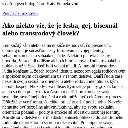
s našou psychologičkou Katy Franekovou
Prečítač si rozhovor
Ako niekto vie, že je lesba, gej, bisexuál
alebo transrodový človek?
Len každý sám alebo sama dokáže definovať, čo presne cíti.
Coming out je súčasťou cesty formovania svojej identity,
sebaporozumenia a sebaakceptácie. Niektorí gejovia a lesby
hovoria, že sa cítili odlišne alebo ich priťahovali ľudia rovnakého
pohlavia už v čase, keď boli veľmi mladí. Aj mnohí transrodoví
ľudia konštatujú, že ich rodová identita nezodpovedala rodičovským
a spoločenským očakávaniam už v ranom detstve. Ďalší ľudia zase
nezistili svoju sexuálnu orientáciu alebo rodovú identitu, až kým
neboli dospelí. Niekedy trvá dlhšie, kým svoje pocity „označkujete“,
alebo sa tieto pocity môžu časom meniť. Porozumenie svojej
sexualite, sexuálnej orientácii a rodu môže byť celoživotný proces.
Dôležité je veriť tomu, čo cítite, prijať to a žiť podľa toho. Navyše
nemusíte byť sexuálne aktívny/aktívna, aby ste svoju sexuálnu
orientáciu poznali – pocity a emócie sú súčasťou osobnej identity.
Ani ste sa v detstve či v mladosti nemuseli obliekať do šiat druhého
rodu, ale napriek tomu sa ním môžete cítiť. Pochopenie svojej
sexuálnej orientácie či rodovej identity je naozaj o pochopení