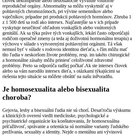
človek nekompletné alebo nedostatočne vyvinuté vnútorné
reprodukčné orgány. Abnormality sa môžu vyskytnúť aj v
pohlavných chromozómoch, pri vývine semenníkov alebo
vaječníkov, prípadne pri produkcii pohlavných hormónov. Zhruba 1
z 1 500 detí sa rodí ako intersex. Najčastejšie sa v ich prípade
vyskytuje neurčitosť ohľadom vonkajších alebo vnútorných
genitálií. Ak sa týka práve tých vonkajších, lekári často odporúčajú
rodičom operačné zmeny (a teda aj doživotnú hormonálnu terapiu) a
výchovu v súlade s vytvorenými pohlavnými orgánmi. Tá však
nemusí byť v súlade s rodovou identitou dieťaťa, s čím môžu mať
títo ľudia v neskoršom živote problémy, resp. im takéto chirurgické
a hormonálne zásahy môžu priniesť celoživotné zdravotné
problémy. Preto sa odporúča radšej počkať.
‍Ak ste intersex človek
alebo sa vám narodilo intersex dieťa, s otázkami týkajúcimi sa
riešenia tejto situácie sa môžete obrátiť na našu inPoradňu.
Je homosexualita alebo bisexualita
choroba?
Gejovia, lesby a bisexuálni ľudia nie sú chorí. Desaťročia výskumu
a klinických overení viedli medicínske, psychologické a
psychiatrické organizácie ku konštatovaniu, že homosexuálna
príťažlivosť, správanie a orientácia sú normálne varianty ľudského
prežívania, sexuality a identity. Nejde o mentálnu ani vývinovú