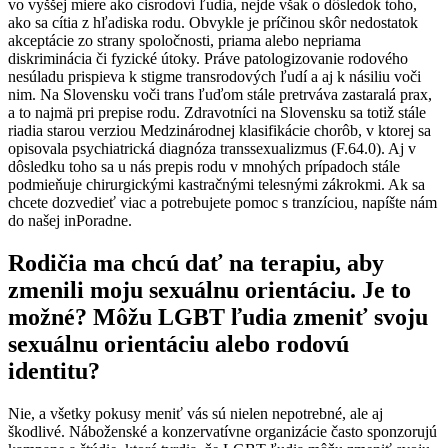
vo vyššej miere ako cisrodoví ľudia, nejde však o dôsledok toho,
ako sa cítia z hľadiska rodu. Obvykle je príčinou skôr nedostatok
akceptácie zo strany spoločnosti, priama alebo nepriama
diskriminácia či fyzické útoky. Práve patologizovanie rodového
nesúladu prispieva k stigme transrodových ľudí a aj k násiliu voči
nim. Na Slovensku voči trans ľuďom stále pretrváva zastaralá prax,
a to najmä pri prepise rodu. Zdravotníci na Slovensku sa totiž stále
riadia starou verziou Medzinárodnej klasifikácie chorôb, v ktorej sa
opisovala psychiatrická diagnóza transsexualizmus (F.64.0). Aj v
dôsledku toho sa u nás prepis rodu v mnohých prípadoch stále
podmieňuje chirurgickými kastračnými telesnými zákrokmi. Ak sa
chcete dozvedieť viac a potrebujete pomoc s tranzíciou, napíšte nám
do našej inPoradne.
Rodičia ma chcú dať na terapiu, aby
zmenili moju sexuálnu orientáciu. Je to
možné? Môžu LGBT ľudia zmeniť svoju
sexuálnu orientáciu alebo rodovú
identitu?
Nie, a všetky pokusy meniť vás sú nielen nepotrebné, ale aj
škodlivé. Náboženské a konzervatívne organizácie často sponzorujú