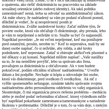
smernice vašej firmy. Zistite, či sa v nich nachádzajú aj ustanovenia
a opatrenia, ako riešiť diskrimináciu na pracovisku na základe
sexuálnej orientácie (alebo rodovej identity). Ak takú politiku
zamestnávateľ nemá, treba sa odvolať na antidiskriminačný zákon.
Ak máte obavy, že nadriadený sa vám po podaní sťažnosti pomstí,
dôležité je vedieť, že aj neoprávnený postih je
diskrimináciou.
Zvážte nasledovné kroky:
Začať môžete tým, že
poviete osobe, ktorá vás obťažuje či diskriminuje, aby prestala, lebo
je vám to nepríjemné a neželáte si to. Snažte sa byť čo najjasnejší.
Napríklad povedzte: „Je mi veľmi nepríjemné, keď ma ponižujete
pred ostatnými, prosím, nerobte to.“ Keď to neprestáva, mali by ste
danej osobe napísať, čo si neželáte, aby robila, a aké kroky
podniknete, keď neprestane. Zatiaľ si zbierajte akékoľvek písomné a
iné dôkazy o jej konaní. Napríklad môžete napísať: „Vaše narážky
na to, že ma nemôžete povýšiť, lebo sa správam ako žena,
považujem za diskrimináciu a obťažovanie. Ak v tom budete
pokračovať, podám oficiálnu sťažnosť nadriadenému.“ Uveďte
dátum a list podpíšte. Nechajte si kópiu a odovzdajte list osobe,
ktorá vás diskriminuje, pred svedkom či svedkyňou.
Ak nič z
vyššie spomenutého nefunguje, oznámte takéto správanie svojmu
nadriadenému alebo personálnemu oddeleniu vo vašej organizácii.
Skontrolujte, či má organizácia proces riešenia problému – mediáciu
alebo je možné podať neformálnu sťažnosť, ktorej výsledkom môže
byť napríklad pokarhanie zamestnanca/zamestnankyne a nariadenie
školenia v problematike. Dôležité je o tom, čo sa vám deje, s niekým