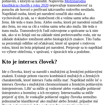
pohlavím, s ktorým sa narodili. Najnovšia
Medzinárodná
klasifikácia chorôb z roku 2020
nepovažuje transrodovosť za
poruchu ale hovorí o prežívaní takzvaného rodového nesúladu.
Napríklad osoba, ktorú pri narodení označili ako muža a
vychovávali ju tak, sa v skutočnosti cíti a vníma samu seba ako
ženu. Ide teda o trans ženu. Alebo osoba, ktorú pri narodení označili
ako ženu, no ona sa cíti a vníma samu seba ako muža. Ide teda o
trans muža. Transrodových ľudí oslovujeme a správame sa k nim
tak, ako si to želajú oni na základe nimi preferovaného rodu, nie na
základe dokladov totožnosti alebo biologických znakov. Títo ľudia
sa prezentujú odlišne od očakávaní, ktoré sú spojené s rodovou
rolou, ktorá im bola pripísaná pri narodení. Prejavuje sa to napríklad
vo výbere oblečenia, v správaní, v úpravách tela a podobne.
Kto je intersex človek?
Ide o človeka, ktorý sa narodil s mužskými aj ženskými pohlavnými
znakmi. Existuje pritom viacero kombinácií mužských a ženských
charakteristík, ktoré intersex ľudia môžu mať. Napríklad môže ísť o
intersex človeka s mužskými chromozómami a ženským pohlavným
ústrojenstvom. Líšiť sa môže aj vnútorné alebo vonkajšie pohlavné
ústrojenstvo a hormóny a ich receptory. Intersexualita sa môže
prejaviť aj tým, že vonkajšie pohlavné orgány človeka nemožno
jednoznačne klasifikovať ako mužské alebo ženské, prípadne má