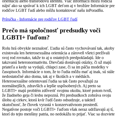
orientáciu alebo transrodovú identitu. Viac informácií môžu rodičia
nájsť ako sa správať k ich LGBT deťom aj v brožúre Informácie pre
rodičov LGBT ľudí alebo môžu kontaktovať našu inPoradňu.
Príručka - Informácie pre rodičov LGBT ľudí
Prečo má spoločnosť predsudky voči
LGBTI+ ľuďom?
Rolu hrá obvykle neznalosť. Ľudia sú často vychovávaní tak, akoby
existovala len heterosexuálna orientácia a zároveň všetci prežívali
svoj rod rovnako, takže to aj u ostatných predpokladajú. Ide o
takzvanú heteronormativitu. Dievčatá dostávajú otázky, či už majú
priateľa a kedy sa vydajú, chlapci zase, či sa im páčia modelky v
časopisoch. Informácie o tom, že to ľudia môžu mať aj inak, sú stále
nedostatočné ako doma, tak aj v školách a v médiách.
Heterosexuálne orientovaní ľudia sa tak často považujú za
normálnejších, zdravších a lepšie uspôsobených. Aj preto sa
LGBTI+ majú problém zdôveriť svojmu okoliu, ktoré potom tvrdí,
že žiadneho geja či lesbu nepozná. Pri predsudkoch zohráva svoju
úlohu aj cirkev, ktorá kvír ľudí často odsudzuje, a taktiež
skutočnosť, že človek vyrastá v konzervatívnom prostredí.
Negatívne postoje voči LGBTI+ ľuďom však neraz udržiavajú aj tí,
ktorí do tejto menšiny patria, no nedokážu to prijať. Viac sa dozviete