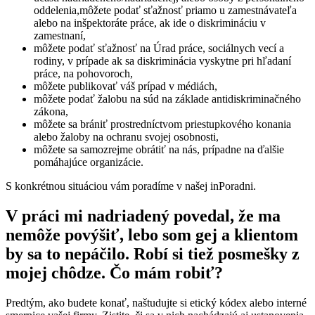
oddelenia,
môžete podať sťažnosť priamo u zamestnávateľa
alebo na inšpektoráte práce, ak ide o diskrimináciu v
zamestnaní,
môžete podať sťažnosť na Úrad práce, sociálnych vecí a
rodiny, v prípade ak sa diskriminácia vyskytne pri hľadaní
práce, na pohovoroch,
môžete publikovať váš prípad v médiách,
môžete podať žalobu na súd na základe antidiskriminačného
zákona,
môžete sa brániť prostredníctvom priestupkového konania
alebo žaloby na ochranu svojej osobnosti,
môžete sa samozrejme obrátiť na nás, prípadne na ďalšie
pomáhajúce organizácie.
S konkrétnou situáciou vám poradíme v našej inPoradni.
V práci mi nadriadený povedal, že ma
nemôže povýšiť, lebo som gej a klientom
by sa to nepáčilo. Robí si tiež posmešky z
mojej chôdze. Čo mám robiť?
Predtým, ako budete konať, naštudujte si etický kódex alebo interné