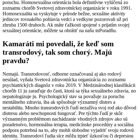
poruchu. Homosexuálna orientácia bola definitívne vylúčená zo
zoznamu chorôb Svetovej zdravotníckej organizácie v roku 1991.
Homosexualita sa vyskytuje v prírode bežne, sexuálne aktivity
jedincov rovnakého pohlavia vedci a vedkyne pozorovali už pri
zhruba 1500 druhoch. Ak máte ťažkosti spojené s prijatím svojej
sexuálnej orientácie, môžete sa obrátiť na našu inPoradňu.
Kamaráti mi povedali, že keď som
transrodový, tak som chorý. Majú
pravdu?
Nemajú. Transrodovosť, odborne označovaná aj ako rodový
nesúlad, vyňala Svetová zdravotnícka organizácia zo zoznamu
psychiatrických diagnóz v roku 2019. V Medzinárodnej klasifikácii
chorôb 11 ju zaraďuje do časti, ktorá sa týka sexuálneho zdravia, no
nepatologizuje ju. Psychologický stav sa považuje za poruchu
mentálneho zdravia, iba ak spôsobuje významný distres a
nestabilitu. Mnoho transrodových ľudí nezažíva svoj rod ako dôvod
distresu alebo neschopnosti fungovať. Pre týchto ľudí je skôr
významným problémom nachádzanie vhodných zdrojov ako sú
poradenstvo, hormonálna terapia, medicínske procedúry a sociálna
podpora potrebná na to, aby mohli slobodne vyjadriť svoju rodovú
identitu. Transrodoví ľudia síce môžu trpieť úzkosťou či depresiou