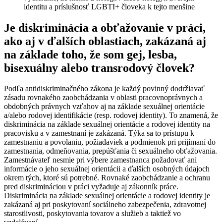
identitu a príslušnosť LGBTI+ človeka k tejto menšine
Je diskriminácia a obťažovanie v práci,
ako aj v ďalších oblastiach, zakázaná aj
na základe toho, že som gej, lesba,
bisexuálny alebo transrodový človek?
Podľa antidiskriminačného zákona je každý povinný dodržiavať
zásadu rovnakého zaobchádzania v oblasti pracovnoprávnych a
obdobných právnych vzťahov aj na základe sexuálnej orientácie
a/alebo rodovej identifikácie (resp. rodovej identity). To znamená, že
diskriminácia na základe sexuálnej orientácie a rodovej identity na
pracovisku a v zamestnaní je zakázaná. Týka sa to prístupu k
zamestnaniu a povolaniu, požiadaviek a podmienok pri prijímaní do
zamestnania, odmeňovania, prepúšťania či sexuálneho obťažovania.
Zamestnávateľ nesmie pri výbere zamestnanca požadovať ani
informácie o jeho sexuálnej orientácii a ďalších osobných údajoch
okrem tých, ktoré sú potrebné. Rovnaké zaobchádzanie a ochranu
pred diskrimináciou v práci vyžaduje aj zákonník práce.
Diskriminácia na základe sexuálnej orientácie a rodovej identity je
zakázaná aj pri poskytovaní sociálneho zabezpečenia, zdravotnej
starostlivosti, poskytovania tovarov a služieb a taktiež vo