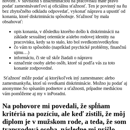
hovoriť.
V súvislosti s diskrimináciou na pracovisku máte právo
podať zamestnávateľovi aj oficiálnu sťažnosť. Ten je povinný na ňu
bez zbytočného odkladu odpovedať, vykonať nápravu a upustiť od
konania, ktoré diskrimináciu spôsobuje. Sťažnosť by mala
obsahovať:
opis konania, v dôsledku ktorého došlo k diskriminácii na
základe sexuálnej orientácie a/alebo rodovej identity na
pracovisku, kedy sa to stalo, kto bol svedkom/svedkyňou
čo vám to spôsobilo (napríklad psychické problémy, finančnú
ujmu…)
informáciu, či ste už skôr žiadali o nápravu
označenie osoby alebo osôb, ktoré sú podľa vás za toto
konanie zodpovedné.
Sťažnosť môže podať aj ktorýkoľvek iný zamestnanec alebo
zamestnankyňa, ktorí sú svedkami diskriminácie. Možno ju podať aj
anonymne.
So spísaním podnetov a sťažnosti, prípadne mediáciou
vám pomôžeme aj my v inPoradni.
Na pohovore mi povedali, že spĺňam
kritériá na pozíciu, ale keď zistili, že môj
diplom je v mužskom rode, a teda, že som
transrodová osoba, následne mi prišlo