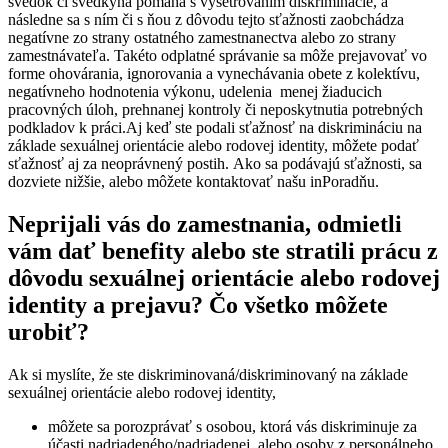
svedok či svedkyňa pomáha s vyšetrovaním diskriminácie, a
následne sa s ním či s ňou z dôvodu tejto sťažnosti zaobchádza
negatívne zo strany ostatného zamestnanectva alebo zo strany
zamestnávateľa. Takéto odplatné správanie sa môže prejavovať vo
forme ohovárania, ignorovania a vynechávania obete z kolektívu,
negatívneho hodnotenia výkonu, udelenia menej žiaducich
pracovných úloh, prehnanej kontroly či neposkytnutia potrebných
podkladov k práci.
Aj keď ste podali sťažnosť na diskrimináciu na
základe sexuálnej orientácie alebo rodovej identity, môžete podať
sťažnosť aj za neoprávnený postih.
Ako sa podávajú sťažnosti, sa
dozviete nižšie, alebo môžete kontaktovať našu inPoradňu.
Neprijali vás do zamestnania, odmietli
vám dať benefity alebo ste stratili prácu z
dôvodu sexuálnej orientácie alebo rodovej
identity a prejavu? Čo všetko môžete
urobiť?
Ak si myslíte, že ste diskriminovaná/diskriminovaný na základe
sexuálnej orientácie alebo rodovej identity,
môžete sa porozprávať s osobou, ktorá vás diskriminuje za
účasti nadriadeného/nadriadenej, alebo osoby z personálneho