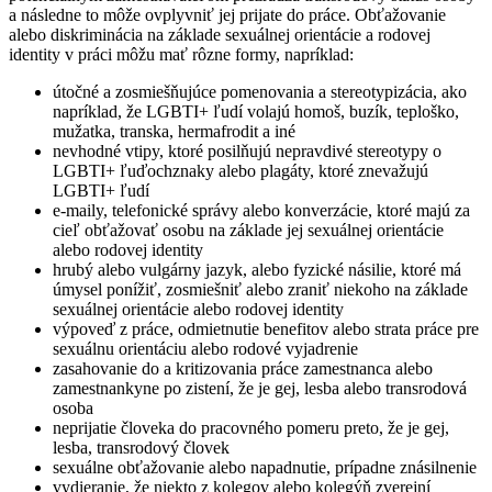
a následne to môže ovplyvniť jej prijate do práce.
Obťažovanie
alebo diskriminácia na základe sexuálnej orientácie a rodovej
identity v práci môžu mať rôzne formy, napríklad:
útočné a zosmiešňujúce pomenovania a stereotypizácia, ako
napríklad, že LGBTI+ ľudí volajú homoš, buzík, teploško,
mužatka, transka, hermafrodit a iné
nevhodné vtipy, ktoré posilňujú nepravdivé stereotypy o
LGBTI+ ľuďoch
znaky alebo plagáty, ktoré znevažujú
LGBTI+ ľudí
e-maily, telefonické správy alebo konverzácie, ktoré majú za
cieľ obťažovať osobu na základe jej sexuálnej orientácie
alebo rodovej identity
hrubý alebo vulgárny jazyk, alebo fyzické násilie, ktoré má
úmysel ponížiť, zosmiešniť alebo zraniť niekoho na základe
sexuálnej orientácie alebo rodovej identity
výpoveď z práce, odmietnutie benefitov alebo strata práce pre
sexuálnu orientáciu alebo rodové vyjadrenie
zasahovanie do a kritizovania práce zamestnanca alebo
zamestnankyne po zistení, že je gej, lesba alebo transrodová
osoba
neprijatie človeka do pracovného pomeru preto, že je gej,
lesba, transrodový človek
sexuálne obťažovanie alebo napadnutie, prípadne znásilnenie
vydieranie, že niekto z kolegov alebo kolegýň zverejní