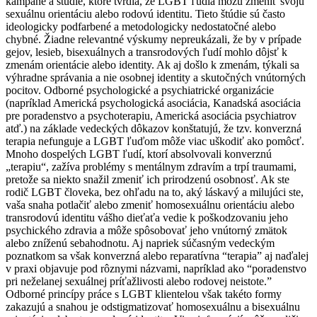
kampane a štúdie, ktoré tvrdia, že LGBT ľudia môžu zmeniť svoju
sexuálnu orientáciu alebo rodovú identitu. Tieto štúdie sú často
ideologicky podfarbené a metodologicky nedostatočné alebo
chybné. Žiadne relevantné výskumy nepreukázali, že by v prípade
gejov, lesieb, bisexuálnych a transrodových ľudí mohlo dôjsť k
zmenám orientácie alebo identity. Ak aj došlo k zmenám, týkali sa
výhradne správania a nie osobnej identity a skutočných vnútorných
pocitov. Odborné psychologické a psychiatrické organizácie
(napríklad Americká psychologická asociácia, Kanadská asociácia
pre poradenstvo a psychoterapiu, Americká asociácia psychiatrov
atď.) na základe vedeckých dôkazov konštatujú, že tzv. konverzná
terapia nefunguje a LGBT ľuďom môže viac uškodiť ako pomôcť.
Mnoho dospelých LGBT ľudí, ktorí absolvovali konverznú
„terapiu“, zažíva problémy s mentálnym zdravím a trpí traumami,
pretože sa niekto snažil zmeniť ich prirodzenú osobnosť. Ak ste
rodič LGBT človeka, bez ohľadu na to, aký láskavý a milujúci ste,
vaša snaha potlačiť alebo zmeniť homosexuálnu orientáciu alebo
transrodovú identitu vášho dieťaťa vedie k poškodzovaniu jeho
psychického zdravia a môže spôsobovať jeho vnútorný zmätok
alebo zníženú sebahodnotu. Aj napriek súčasným vedeckým
poznatkom sa však konverzná alebo reparatívna “terapia” aj naďalej
v praxi objavuje pod rôznymi názvami, napríklad ako “poradenstvo
pri neželanej sexuálnej príťažlivosti alebo rodovej neistote.”
Odborné princípy práce s LGBT klientelou však takéto formy
zakazujú a snahou je odstigmatizovať homosexuálnu a bisexuálnu