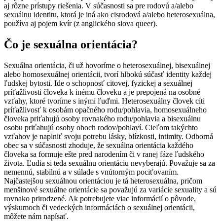
aj rôzne prístupy riešenia. V súčasnosti sa pre rodovú a/alebo
sexuálnu identitu, ktorá je iná ako cisrodová a/alebo heterosexuálna,
používa aj pojem kvír (z anglického slova queer).
Čo je sexuálna orientácia?
Sexuálna orientácia, či už hovoríme o heterosexuálnej, bisexuálnej
alebo homosexuálnej orientácii, tvorí hlbokú súčasť identity každej
ľudskej bytosti. Ide o schopnosť citovej, fyzickej a sexuálnej
príťažlivosti človeka k inému človeku a je prepojená na osobné
vzťahy, ktoré tvoríme s inými ľuďmi. Heterosexuálny človek cíti
príťažlivosť k osobám opačného rodu/pohlavia, homosexuálneho
človeka priťahujú osoby rovnakého rodu/pohlavia a bisexuálnu
osobu priťahujú osoby oboch rodov/pohlaví. Cieľom takýchto
vzťahov je naplniť svoju potrebu lásky, blízkosti, intimity. Odborná
obec sa v súčasnosti zhoduje, že sexuálna orientácia každého
človeka sa formuje ešte pred narodením či v ranej fáze ľudského
života. Ľudia si teda sexuálnu orientáciu nevyberajú. Považuje sa za
nemennú, stabilnú a v súlade s vnútorným pociťovaním.
Najčastejšou sexuálnou orientáciou je tá heterosexuálna, pričom
menšinové sexuálne orientácie sa považujú za variácie sexuality a sú
rovnako prirodzené. Ak potrebujete viac informácií o pôvode,
výskumoch či vedeckých informáciách o sexuálnej orientácii,
môžete nám napísať.