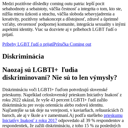
Medzi pozitívne dôsledky coming outu patria: lepší pocit
sebahodnoty a sebaistoty, väčšia čestnosť a integrita o tom, kto ste,
nižšia miera úzkosti a strachu, väčšia sloboda sebavyjadrenia a
kreativity, pozitívny sebakoncept a dôstojnosť, zdravé a úprimné
vzťahy, otvorenosť podpornej komunite, integrácia sexuality s inými
aspektmi identity. Viac sa dozviete aj v príbehoch LGBT ľudí o
prijatí.
Príbehy LGBT ľudí o prijatí
Príručka Coming out
Diskriminácia
Naozaj sú LGBTI+ ľudia
diskriminovaní? Nie sú to len výmysly?
Diskrimináciu voči LGBTI+ ľuďom potvrdzujú slovenské
prieskumy. Napríklad celoslovenský prieskum Iniciatívy Inakosť z
roku 2022 ukázal, že vyše 43 percent LGBTI+ ľudí zažilo
diskrimináciu pre svoju orientáciu alebo rodovú identitu.
Najčastejšie sa tak deje na verejnosti, v kaviarňach, reštauráciách či
baroch, ale aj v škole a v zamestnaní.
Aj podľa staršieho
prieskumu
Iniciatívy Inakosť z roku 2017
odpovedalo až 39 % respondentov a
respondentiek, že zažili diskrimináciu, z toho 15 % za posledných