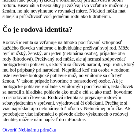
rodom. Bisexuáli a bisexuálky ju zažívajú vo vzťahu k mužom aj
ženám, no nie nevyhnutne v rovnakej miere. Niektorí môžu mať
silnejšiu príťažlivosť voči jednému rodu ako k druhému.
Čo je rodová identita?
Rodová identita sa vzťahuje na hlboko pociťovanú schopnosť
každého človeka vnútorne a individuálne prežívať svoj rod. Môže
byť mužský, ženský, ani jeden (nebinárna osoba), prípadne oba
rody (birodová). Prežívaný rod môže, ale aj nemusí zodpovedať
biologickému pohlaviu, s ktorým sa človek narodil, resp. rodu, ktorý
mu bol pripísaný pri narodení. Napríklad keď má osoba v rodnom
liste uvedené biologické pohlavie muž, no vnútorne sa cíti byť
ženou. V takom prípade hovoríme o transrodovej osobe. Ak je
biologické pohlavie v súlade s vnútorným pociťovaním, teda človek
sa narodil z hľadiska pohlavia ako muž a cíti sa ako muž, hovoríme
o cisrodovom človeku. Rodová identita sa prejavuje rodovým
sebavyjadrením v správaní, vyjadrovaní či obliekaní. Prečítajte si
viac napríklad aj o nebinárnych ľuďoch v Nebinárnej príručke. Ak
potrebujete viac informácií o pôvode alebo výskumoch o rodovej
identite, môžete nám napísať do inPoradne.
Otvoriť Nebinárnu príručku