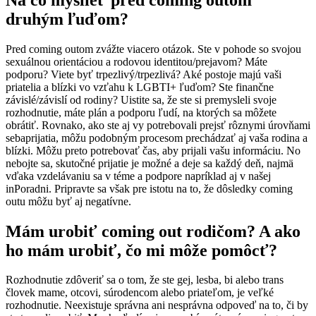
druhým ľuďom?
Pred coming outom zvážte viacero otázok. Ste v pohode so svojou
sexuálnou orientáciou a rodovou identitou/prejavom? Máte
podporu? Viete byť trpezlivý/trpezlivá? Aké postoje majú vaši
priatelia a blízki vo vzťahu k LGBTI+ ľuďom? Ste finančne
závislé/závislí od rodiny? Uistite sa, že ste si premysleli svoje
rozhodnutie, máte plán a podporu ľudí, na ktorých sa môžete
obrátiť. Rovnako, ako ste aj vy potrebovali prejsť rôznymi úrovňami
sebaprijatia, môžu podobným procesom prechádzať aj vaša rodina a
blízki. Môžu preto potrebovať čas, aby prijali vašu informáciu. No
nebojte sa, skutočné prijatie je možné a deje sa každý deň, najmä
vďaka vzdelávaniu sa v téme a podpore napríklad aj v našej
inPoradni. Pripravte sa však pre istotu na to, že dôsledky coming
outu môžu byť aj negatívne.‍
Mám urobiť coming out rodičom? A ako
ho mám urobiť, čo mi môže pomôcť?
Rozhodnutie zdôveriť sa o tom, že ste gej, lesba, bi alebo trans
človek mame, otcovi, súrodencom alebo priateľom, je veľké
rozhodnutie. Neexistuje správna ani nesprávna odpoveď na to, či by