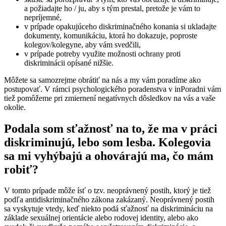
a požiadajte ho / ju, aby s tým prestal, pretože je vám to
nepríjemné,
v prípade opakujúceho diskriminačného konania si ukladajte
dokumenty, komunikáciu, ktorá ho dokazuje, poproste
kolegov/kolegyne, aby vám svedčili,
v prípade potreby využite možnosti ochrany proti
diskriminácii opísané nižšie.
Môžete sa samozrejme obrátiť na nás a my vám poradíme ako
postupovať. V rámci psychologického poradenstva v inPoradni vám
tiež pomôžeme pri zmiernení negatívnych dôsledkov na vás a vaše
okolie.
Podala som sťažnosť na to, že ma v práci
diskriminujú, lebo som lesba. Kolegovia
sa mi vyhýbajú a ohovárajú ma, čo mám
robiť?
V tomto prípade môže ísť o tzv. neoprávnený postih, ktorý je tiež
podľa antidiskriminačného zákona zakázaný. Neoprávnený postih
sa vyskytuje vtedy, keď niekto podá sťažnosť na diskrimináciu na
základe sexuálnej orientácie alebo rodovej identity, alebo ako