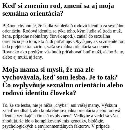
Keď si zmením rod, zmení sa aj moja
sexuálna orientácia?
Bežnou chybou je, že ľudia zamieňajú rodovú identitu za sexuálnu
orientáciu. Rodová identita sa týka toho, kým ľudia sú (teda muž,
žena, prípadne nebinárny človek apod.), zatiaľ čo sexuálna
orientácia je o tom, kto ľudí priťahuje. Obyčajne, ak si zmeníte rod,
teda prejdete tranzíciou, vaša sexuálna orientácia sa nemení.
Rovnako ako predtým vás budú priťahovať buď muži, alebo ženy,
alebo aj muži, aj ženy.
Moja mama si myslí, že ma zle
vychovávala, keď som lesba. Je to tak?
Čo ovplyvňuje sexuálnu orientáciu alebo
rodovú identitu človeka?
‍To, že ste lesba, nie je ničia „chyba“, ani vašej mamy. Výskum
zatiaľ neodhalil, ako konkrétne sexuálna orientácia alebo rodová
identita vznikajú a čím sú ovplyvnené. Vedkyne a vedci sa však
zhodujú, že ide o komplikovaný mix genetiky, biológie,
psychologických a environmentálnych faktorov. V prípade