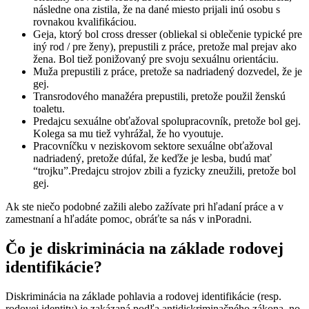
následne ona zistila, že na dané miesto prijali inú osobu s
rovnakou kvalifikáciou.
Geja, ktorý bol cross dresser (obliekal si oblečenie typické pre
iný rod / pre ženy), prepustili z práce, pretože mal prejav ako
žena. Bol tiež ponižovaný pre svoju sexuálnu orientáciu.
Muža prepustili z práce, pretože sa nadriadený dozvedel, že je
gej.
Transrodového manažéra prepustili, pretože použil ženskú
toaletu.
Predajcu sexuálne obťažoval spolupracovník, pretože bol gej.
Kolega sa mu tiež vyhrážal, že ho vyoutuje.
Pracovníčku v neziskovom sektore sexuálne obťažoval
nadriadený, pretože dúfal, že keďže je lesba, budú mať
“trojku”.
Predajcu strojov zbili a fyzicky zneužili, pretože bol
gej.
‍Ak ste niečo podobné zažili alebo zažívate pri hľadaní práce a v
zamestnaní a hľadáte pomoc, obráťte sa nás v inPoradni.
Čo je diskriminácia na základe rodovej
identifikácie?
Diskriminácia na základe pohlavia a rodovej identifikácie (resp.
rodovej identity) je zakázaná podľa antidiskriminačného zákona, no