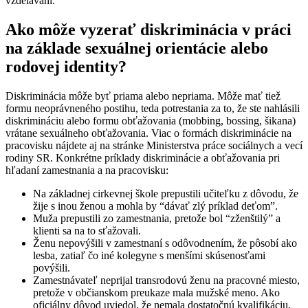
vzdelávaní.
Ako môže vyzerať diskriminácia v práci
na základe sexuálnej orientácie alebo
rodovej identity?
Diskriminácia môže byť priama alebo nepriama. Môže mať tiež
formu neoprávneného postihu, teda potrestania za to, že ste nahlásili
diskrimináciu alebo formu obťažovania (mobbing, bossing, šikana)
vrátane sexuálneho obťažovania. Viac o formách diskriminácie na
pracovisku nájdete aj na stránke Ministerstva práce sociálnych a vecí
rodiny SR.
Konkrétne príklady diskriminácie a obťažovania pri
hľadaní zamestnania a na pracovisku:
Na základnej cirkevnej škole prepustili učiteľku z dôvodu, že
žije s inou ženou a mohla by “dávať zlý príklad deťom”.
Muža prepustili zo zamestnania, pretože bol “zženštilý” a
klienti sa na to sťažovali.
Ženu nepovýšili v zamestnaní s odôvodnením, že pôsobí ako
lesba, zatiaľ čo iné kolegyne s menšími skúsenosťami
povýšili.
Zamestnávateľ neprijal transrodovú ženu na pracovné miesto,
pretože v občianskom preukaze mala mužské meno. Ako
oficiálny dôvod uviedol, že nemala dostatočnú kvalifikáciu,