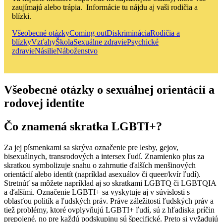
zaujímajú alebo trápia. Informácie tu nájdu aj vaši rodičia a
blízki.
Všeobecné otázky
Coming out
Diskriminácia
Rodičia a
blízky
Vzťahy
Škola
Sexuálne zdravie
Psychické
zdravie
Násilie
Náboženstvo
Všeobecné otázky o sexuálnej orientácií a
rodovej identite
Čo znamená skratka LGBTI+?
Za jej písmenkami sa skrýva označenie pre lesby, gejov,
bisexuálnych, transrodových a intersex ľudí. Znamienko plus za
skratkou symbolizuje snahu o zahrnutie ďalších menšinových
orientácií alebo identít (napríklad asexuálov či queer/kvír ľudí).
Stretnúť sa môžete napríklad aj so skratkami LGBTQ či LGBTQIA
a ďalšími. Označenie LGBTI+ sa vyskytuje aj v súvislosti s
oblasťou politík a ľudských práv. Práve záležitosti ľudských práv a
tiež problémy, ktoré ovplyvňujú LGBTI+ ľudí, sú z hľadiska príčin
prepojené, no pre každú podskupinu sú špecifické. Preto si vyžadujú