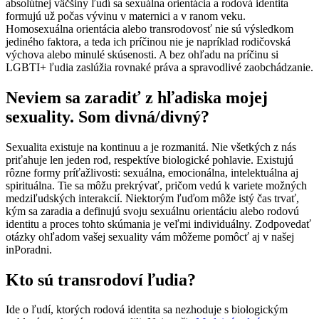
absolútnej väčšiny ľudí sa sexuálna orientácia a rodová identita
formujú už počas vývinu v maternici a v ranom veku.
Homosexuálna orientácia alebo transrodovosť nie sú výsledkom
jediného faktora, a teda ich príčinou nie je napríklad rodičovská
výchova alebo minulé skúsenosti. A bez ohľadu na príčinu si
LGBTI+ ľudia zaslúžia rovnaké práva a spravodlivé zaobchádzanie.
Neviem sa zaradiť z hľadiska mojej
sexuality. Som divná/divný?
Sexualita existuje na kontinuu a je rozmanitá. Nie všetkých z nás
priťahuje len jeden rod, respektíve biologické pohlavie. Existujú
rôzne formy príťažlivosti: sexuálna, emocionálna, intelektuálna aj
spirituálna. Tie sa môžu prekrývať, pričom vedú k variete možných
medziľudských interakcií. Niektorým ľuďom môže istý čas trvať,
kým sa zaradia a definujú svoju sexuálnu orientáciu alebo rodovú
identitu a proces tohto skúmania je veľmi individuálny. Zodpovedať
otázky ohľadom vašej sexuality vám môžeme pomôcť aj v našej
inPoradni.
Kto sú transrodoví ľudia?
Ide o ľudí, ktorých rodová identita sa nezhoduje s biologickým