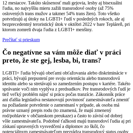
12 mesiacov. Takúto skúsenosť mali gejovia, lesby aj bisexuálni
ľudia, no najvyššiu mieru zažili transrodové osoby (až 75%
oslovených trans mužov a takmer 54% trans žien). Toto všetko
potvrdzujú aj útoky na LGBTI+ ľudí v posledných rokoch, ale aj
bezprecedentný teroristický útok v októbri 2022 v bare Tepláreň, pri
ktorom zomreli dvaja ľudia z LGBTI+ menšiny.
Prečítať si prieskum
Čo negatívne sa vám môže diať v práci
preto, že ste gej, lesba, bi, trans?
LGBTI+ ľudia bývajú obeťami obťažovania alebo diskriminácie v
práci, bývajú prepustení pre svoju orientáciu alebo transrodovú
identitu alebo sa stretávajú so zamedzením postupu v kariére. Takéto
správanie voči nim vyplýva z predsudkov. Pre transrodových ľudí je
tiež veľký problém nájsť si prácu počas tranzície. Zákonník práce
ani ďalšia legislatíva nestanovujú povinnosť zamestnávateľa zmeniť
na požiadanie potvrdenie o zamestnaní v prípade, ak osoba má
právne uznaný prepis rodu (to znamená, že majú zmenený
rod/pohlavie v občianskom preukaze) a často to závisí od dobrej
vôle zamestnávateľa. Podobné ťažkosti majú transrodoví ľudia aj pri
získaní upravených vysvedčení a diplomov zo škôl, čo
potenciálnym zamestnávateľom prezrádza transrodový status osoby