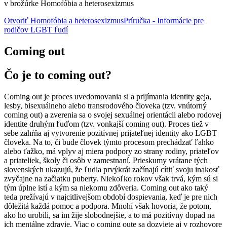
v brožúrke Homofóbia a heterosexizmus
Otvoriť Homofóbia a heterosexizmus
Príručka - Informácie pre
rodičov LGBT ľudí
Coming out
Čo je to coming out?
Coming out je proces uvedomovania si a prijímania identity geja,
lesby, bisexuálneho alebo transrodového človeka (tzv. vnútorný
coming out) a zverenia sa o svojej sexuálnej orientácii alebo rodovej
identite druhým ľuďom (tzv. vonkajší coming out). Proces tiež v
sebe zahŕňa aj vytvorenie pozitívnej prijateľnej identity ako LGBT
človeka. Na to, či bude človek týmto procesom prechádzať ľahko
alebo ťažko, má vplyv aj miera podpory zo strany rodiny, priateľov
a priateliek, školy či osôb v zamestnaní. Prieskumy vrátane tých
slovenských ukazujú, že ľudia prvýkrát začínajú cítiť svoju inakosť
zvyčajne na začiatku puberty. Niekoľko rokov však trvá, kým sú si
tým úplne istí a kým sa niekomu zdôveria. Coming out ako taký
teda prežívajú v najcitlivejšom období dospievania, keď je pre nich
dôležitá každá pomoc a podpora. Mnohí však hovoria, že potom,
ako ho urobili, sa im žije slobodnejšie, a to má pozitívny dopad na
ich mentálne zdravie. Viac o coming oute sa dozviete aj v rozhovore