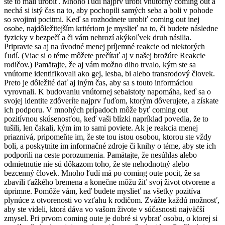
ste to mali urobiť. Mnoho ľudí najprv urobí vnútorný coming out a
nechá si istý čas na to, aby pochopili samých seba a boli v pohode
so svojimi pocitmi. Keď sa rozhodnete urobiť coming out inej
osobe, najdôležitejším kritériom je myslieť na to, či budete následne
fyzicky v bezpečí a či vám nehrozí akýkoľvek druh násilia.
Pripravte sa aj na úvodné menej príjemné reakcie od niektorých
ľudí. (Viac si o téme môžete prečítať aj v našej brožúre Reakcie
rodičov.) Pamätajte, že aj vám možno dlho trvalo, kým ste sa
vnútorne identifikovali ako gej, lesba, bi alebo transrodový človek.
Preto je dôležité dať aj iným čas, aby sa s touto informáciou
vyrovnali. K budovaniu vnútornej sebaistoty napomáha, keď sa o
svojej identite zdôveríte najprv ľuďom, ktorým dôverujete, a získate
ich podporu. V mnohých prípadoch môže byť coming out
pozitívnou skúsenosťou, keď vaši blízki napríklad povedia, že to
tušili, len čakali, kým im to sami poviete. Ak je reakcia menej
priaznivá, pripomeňte im, že ste tou istou osobou, ktorou ste vždy
boli, a poskytnite im informačné zdroje či knihy o téme, aby ste ich
podporili na ceste porozumenia. Pamätajte, že nesúhlas alebo
odmietnutie nie sú dôkazom toho, že ste nehodnotný alebo
bezcenný človek. Mnoho ľudí má po coming oute pocit, že sa
zbavili ťažkého bremena a konečne môžu žiť svoj život otvorene a
úprimne. Pomôže vám, keď budete myslieť na všetky pozitíva
plynúce z otvorenosti vo vzťahu k rodičom. Zvážte každú možnosť,
aby ste videli, ktorá dáva vo vašom živote v súčasnosti najväčší
zmysel. Pri prvom coming oute je dobré si vybrať osobu, o ktorej si