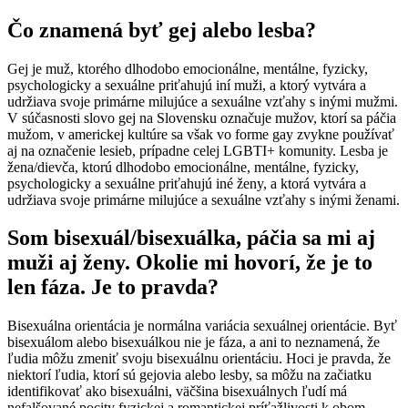
Čo znamená byť gej alebo lesba?
Gej je muž, ktorého dlhodobo emocionálne, mentálne, fyzicky,
psychologicky a sexuálne priťahujú iní muži, a ktorý vytvára a
udržiava svoje primárne milujúce a sexuálne vzťahy s inými mužmi.
V súčasnosti slovo gej na Slovensku označuje mužov, ktorí sa páčia
mužom, v americkej kultúre sa však vo forme gay zvykne používať
aj na označenie lesieb, prípadne celej LGBTI+ komunity. Lesba je
žena/dievča, ktorú dlhodobo emocionálne, mentálne, fyzicky,
psychologicky a sexuálne priťahujú iné ženy, a ktorá vytvára a
udržiava svoje primárne milujúce a sexuálne vzťahy s inými ženami.
Som bisexuál/bisexuálka, páčia sa mi aj
muži aj ženy. Okolie mi hovorí, že je to
len fáza. Je to pravda?
Bisexuálna orientácia je normálna variácia sexuálnej orientácie. Byť
bisexuálom alebo bisexuálkou nie je fáza, a ani to neznamená, že
ľudia môžu zmeniť svoju bisexuálnu orientáciu. Hoci je pravda, že
niektorí ľudia, ktorí sú gejovia alebo lesby, sa môžu na začiatku
identifikovať ako bisexuálni, väčšina bisexuálnych ľudí má
nefalšované pocity fyzickej a romantickej príťažlivosti k obom