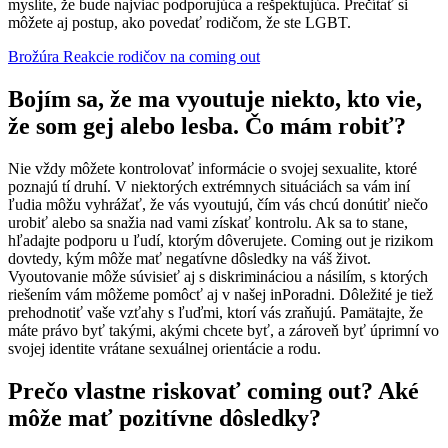
myslíte, že bude najviac podporujúca a rešpektujúca. Prečítať si
môžete aj postup, ako povedať rodičom, že ste LGBT.
Brožúra Reakcie rodičov na coming out
Bojím sa, že ma vyoutuje niekto, kto vie,
že som gej alebo lesba. Čo mám robiť?
Nie vždy môžete kontrolovať informácie o svojej sexualite, ktoré
poznajú tí druhí. V niektorých extrémnych situáciách sa vám iní
ľudia môžu vyhrážať, že vás vyoutujú, čím vás chcú donútiť niečo
urobiť alebo sa snažia nad vami získať kontrolu. Ak sa to stane,
hľadajte podporu u ľudí, ktorým dôverujete. Coming out je rizikom
dovtedy, kým môže mať negatívne dôsledky na váš život.
Vyoutovanie môže súvisieť aj s diskrimináciou a násilím, s ktorých
riešením vám môžeme pomôcť aj v našej inPoradni. Dôležité je tiež
prehodnotiť vaše vzťahy s ľuďmi, ktorí vás zraňujú. Pamätajte, že
máte právo byť takými, akými chcete byť, a zároveň byť úprimní vo
svojej identite vrátane sexuálnej orientácie a rodu.
Prečo vlastne riskovať coming out? Aké
môže mať pozitívne dôsledky?