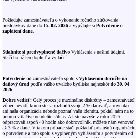
Požiadajte zamestnávateľa o vykonanie ročného zúčtovania
preddavkov dane do
15. 02. 2026
a vypýtajte si
Potvrdenie o
zaplatení dane.
Stiahnite si predvyplnené tlačivo
Vyhlásenia s našimi údajmi.
Stačí ho už len doplniť a vytlačiť
Potvrdenie
od zamestnávateľa spolu
s Vyhlásením doručte na
daňový úrad
podľa vášho trvalého bydliska najneskôr
do 30. 04.
2026
Dobre vedieť:
Celý proces je maximálne diskrétny – zamestnávateľ
vôbec nevidí, komu ste sa rozhodli svoje 2 % darovať, a rovnako
ani naša organizácia nebude poznať vašu identitu, pokiaľ nám na to
priamo v tlačive neudelíte súhlas. Ak ste navyše v roku 2025
odpracovali aspoň 40 hodín ako dobrovoľník, môžete nám venovať
až 3 % z dane. V takom prípade stačí požiadať príslušnú organizáciu
o potvrdenie a toto spolu s vyplneným vyhlásením a potvrdením od