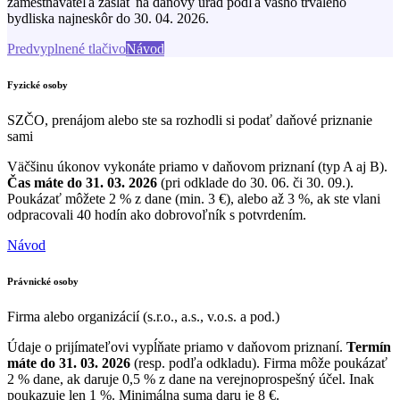
zamestnávateľa zaslať na daňový úrad podľa vášho trvalého
bydliska najneskôr do 30. 04. 2026.
Predvyplnené tlačivo
Návod
Fyzické osoby
SZČO, prenájom alebo ste sa rozhodli si podať daňové priznanie
sami
Väčšinu úkonov vykonáte priamo v daňovom priznaní (typ A aj B).
Čas máte do 31. 03. 2026
(pri odklade do 30. 06. či 30. 09.).
Poukázať môžete 2 % z dane (min. 3 €), alebo až 3 %, ak ste vlani
odpracovali 40 hodín ako dobrovoľník s potvrdením.
Návod
Právnické osoby
Firma alebo organizácií (s.r.o., a.s., v.o.s. a pod.)
Údaje o prijímateľovi vypĺňate priamo v daňovom priznaní.
Termín
máte do 31. 03. 2026
(resp. podľa odkladu). Firma môže poukázať
2 % dane, ak daruje 0,5 % z dane na verejnoprospešný účel. Inak
poukazuje len 1 %. Minimálna suma daru je 8 €.