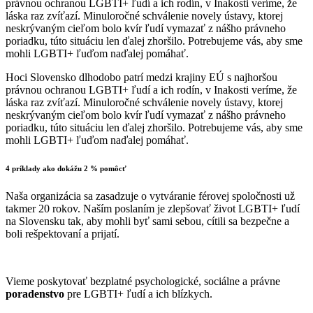
právnou ochranou LGBTI+ ľudí a ich rodín, v Inakosti veríme, že
láska raz zvíťazí. Minuloročné schválenie novely ústavy, ktorej
neskrývaným cieľom bolo kvír ľudí vymazať z nášho právneho
poriadku, túto situáciu len ďalej zhoršilo.
Potrebujeme vás, aby sme
mohli LGBTI+ ľuďom naďalej pomáhať.
Hoci
Slovensko dlhodobo patrí medzi krajiny EÚ s najhoršou
právnou ochranou LGBTI+ ľudí a ich rodín, v Inakosti veríme, že
láska raz zvíťazí. Minuloročné schválenie novely ústavy, ktorej
neskrývaným cieľom bolo kvír ľudí vymazať z nášho právneho
poriadku, túto situáciu len ďalej zhoršilo.
Potrebujeme vás, aby sme
mohli LGBTI+ ľuďom naďalej pomáhať.
4 príklady ako dokážu 2 % pomôcť
Naša organizácia sa zasadzuje o vytváranie férovej spoločnosti už
takmer 20 rokov. Naším poslaním je zlepšovať život LGBTI+ ľudí
na Slovensku tak, aby mohli byť sami sebou, cítili sa bezpečne a
boli rešpektovaní a prijatí.
Vieme poskytovať bezplatné psychologické, sociálne a právne
poradenstvo
pre LGBTI+ ľudí a ich blízkych.