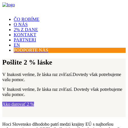
ČO ROBÍME
O NÁS
2% Z DANE
KONTAKT
PARTNERI
EN
PODPORTE NÁS
Pošlite 2 % láske
V Inakosti veríme, že láska raz zvíťazí.
Dovtedy však potrebujeme
vašu pomoc.
V Inakosti veríme, že láska raz zvíťazí. Dovtedy však potrebujeme
vašu pomoc.
Ako darovať 2 %
Hoci
Slovensko dlhodobo patrí medzi krajiny EÚ s najhoršou