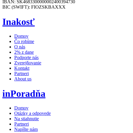
IBAN: SK4683300000002400394730
BIC (SWIFT): FIOZSKBAXXX
Inakosť
Domov
Čo robíme
O nás
2% z dane
Podporte nás
Zverejňovanie
Kontakt
Partneri
About us
inPoradňa
Domov
Otázky a odpovede
Na stiahnutie
Partneri
Napíšte nám