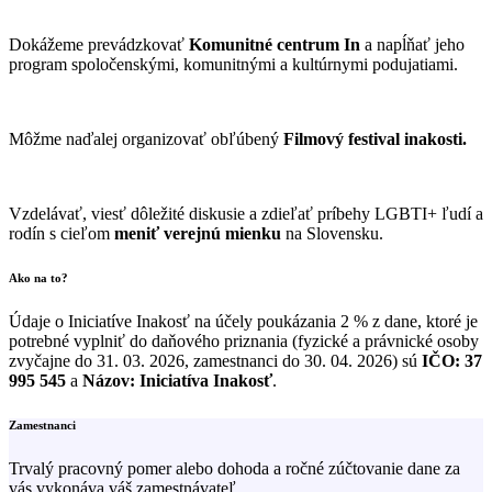
Dokážeme prevádzkovať
Komunitné centrum In
a napĺňať jeho
program spoločenskými, komunitnými a kultúrnymi podujatiami.
Môžme naďalej organizovať obľúbený
Filmový festival inakosti.
Vzdelávať, viesť dôležité diskusie a zdieľať príbehy LGBTI+ ľudí a
rodín s cieľom
meniť verejnú mienku
na Slovensku.
Ako na to?
Údaje o Iniciatíve Inakosť na účely poukázania 2 % z dane, ktoré je
potrebné vyplniť do daňového priznania (fyzické a právnické osoby
zvyčajne do 31. 03. 2026, zamestnanci do 30. 04. 2026) sú
IČO: 37
995 545
a
Názov: Iniciatíva Inakosť
.
Zamestnanci
Trvalý pracovný pomer alebo dohoda a ročné zúčtovanie dane za
vás vykonáva váš zamestnávateľ.