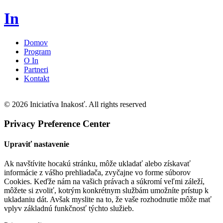
In
Domov
Program
O In
Partneri
Kontakt
© 2026 Iniciatíva Inakosť. All rights reserved
Privacy Preference Center
Upraviť nastavenie
Ak navštívite hocakú stránku, môže ukladať alebo získavať
informácie z vášho prehliadača, zvyčajne vo forme súborov
Cookies. Keďže nám na vašich právach a súkromí veľmi záleží,
môžete si zvoliť, kotrým konkrétnym službám umožníte prístup k
ukladaniu dát. Avšak myslite na to, že vaše rozhodnutie môže mať
vplyv základnú funkčnosť týchto služieb.