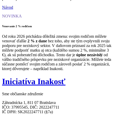
Návod
NOVINKA
Venovanie 2 % rodičom
Od roku 2026 prichádza dôležitá zmena: svojim rodičom môžete
venovať ďalšie
2 % z dane
bez toho, aby ste tým ovplyvnili svoju
podporu pre neziskový sektor. V daňovom priznaní za rok 2025 tak
môžete podporiť matku aj otca (každého sumou 2 %, minimálne 3
€), ak sú poberateľmi dôchodku. Tento dar je
úplne nezávislý
od
vášho tradičného príspevku pre neziskové organizácie. Môžete teda
súčasne pomôcť svojim rodičom a zároveň poslať 2 % organizácii,
ktorej dôverujete – napríklad Inakosti.
Iniciatíva Inakosť
Sme občianske združenie
Záhradnícka 1, 811 07 Bratislava
IČO: 37995545, DIČ: 2022247711
IČ DPH: SK2022247711 (§7a)