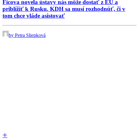
Ficova novela ústavy nás môže dostať z EÚ a
priblížiť k Rusku. KDH sa musí rozhodnúť, či v
tom chce vláde asistovať
by Petra Sliepková