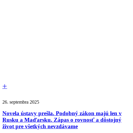
26. septembra 2025
Novela ústavy prešla. Podobný zákon majú len v
Rusku a Maďarsku. Zápas o rovnosť a dôstojný
život pre všetkých nevzdávame