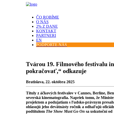
ČO ROBÍME
O NÁS
2% Z DANE
KONTAKT
PARTNERI
EN
PODPORTE NÁS
Tvárou 19. Filmového festivalu i
pokračovať,“ odkazuje
Bratislava, 22. októbra 2025
Tituly z áčkových festivalov v Cannes, Berlíne, Be
severská kinematografia. Napriek tomu, že Minis
projektom a podujatiam s ľudsko-právnym presahom
ohlasujú jeho devätnásty ročník a odhaľujú oficiáln
podtitulom
The Show Must Go On
sa uskutoční od 