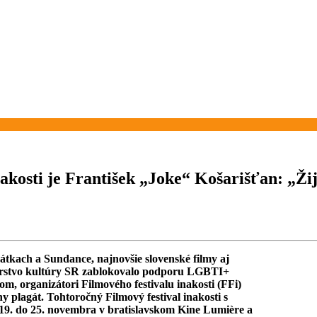
nakosti je František „Joke“ Košarišťan: „Ži
nátkach a Sundance, najnovšie slovenské filmy aj
terstvo kultúry SR zablokovalo podporu LGBTI+
, organizátori Filmového festivalu inakosti (FFi)
y plagát. Tohtoročný Filmový festival inakosti s
19. do 25. novembra v bratislavskom Kine Lumière a