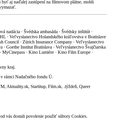
byť aj naďalej zastúpení na filmovom plátne, mohli
a vymazať.
vá nadácia · Švédska ambasáda · Švédsky inštitút ·
DHL · Veľvyslanectvo Holandského kráľovstva v Bratislave
ish Council · Zürich Insurance Company · Veľvyslanectvo
a · Goethe Institut Bratislava · Veľvyslanectvo Švajčiarska
ve · MyCinepass · Kino Lumière · Kino Film Europe ·
vny kraj.
i v rámci Nadačného fondu Ü.
Aktuality.sk, Startitup, Film.sk, .týždeň, Queer
 od vás dostali povolenie použiť súbory Cookies.