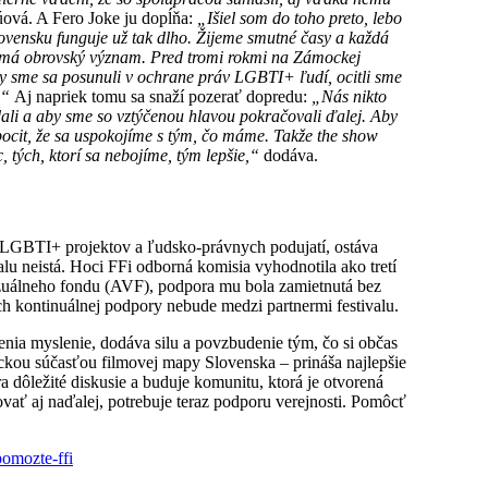
zúová. A Fero Joke ju dopĺňa:
„Išiel som do toho preto, lebo
Slovensku funguje už tak dlho. Žijeme smutné časy a každá
 má obrovský význam. Pred tromi rokmi na Zámockej
aby sme sa posunuli v ochrane práv LGBTI+ ľudí, ocitli sme
.“
Aj napriek tomu sa snaží pozerať dopredu:
„Nás nikto
ali a aby sme so vztýčenou hlavou pokračovali ďalej. Aby
pocit, že sa uspokojíme s tým, čo máme. Takže the show
 tých, ktorí sa nebojíme, tým lepšie,“
dodáva.
ie LGBTI+ projektov a ľudsko-právnych podujatí, ostáva
lu neistá. Hoci FFi odborná komisia vyhodnotila ako tretí
zuálneho fondu (AVF), podpora mu bola zamietnutá bez
h kontinuálnej podpory nebude medzi partnermi festivalu.
menia myslenie, dodáva silu a povzbudenie tým, čo si občas
ckou súčasťou filmovej mapy Slovenska – prináša najlepšie
a dôležité diskusie a buduje komunitu, ktorá je otvorená
ovať aj naďalej, potrebuje teraz podporu verejnosti. Pomôcť
pomozte-ffi