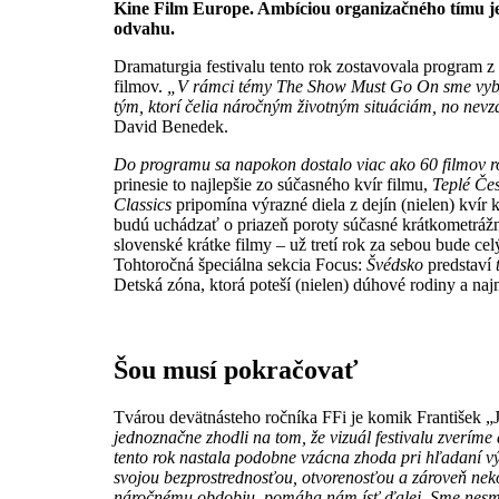
Kine Film Europe. Ambíciou organizačného tímu j
odvahu.
Dramaturgia festivalu tento rok zostavovala program 
filmov.
„V rámci témy The Show Must Go On sme vyberal
tým, ktorí čelia náročným životným situáciám, no nevzd
David Benedek.
Do programu sa napokon dostalo viac ako 60 filmov r
prinesie to najlepšie zo súčasného kvír filmu,
Teplé Če
Classics
pripomína výrazné diela z dejín (nielen) kvír 
budú uchádzať o priazeň poroty súčasné krátkometrážne 
slovenské krátke filmy – už tretí rok za sebou bude 
Tohtoročná špeciálna sekcia Focus:
Švédsko
predstaví
Detská zóna, ktorá poteší (nielen) dúhové rodiny a naj
Šou musí pokračovať
Tvárou devätnásteho ročníka FFi je komik František „
jednoznačne zhodli na tom, že vizuál festivalu zverí
tento rok nastala podobne vzácna zhoda pri hľadaní v
svojou bezprostrednosťou, otvorenosťou a zároveň ne
náročnému obdobiu, pomáha nám ísť ďalej. Sme nesmie