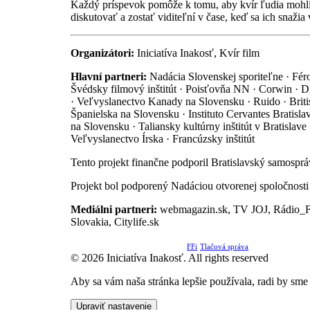
Každý príspevok pomôže k tomu, aby kvír ľudia mohli 
diskutovať a zostať viditeľní v čase, keď sa ich snaži
Organizátori:
Iniciatíva Inakosť, Kvír film
Hlavní partneri:
Nadácia Slovenskej sporiteľne · Féro
Švédsky filmový inštitút · Poisťovňa NN · Corwin · 
· Veľvyslanectvo Kanady na Slovensku · Ruido · Brit
Španielska na Slovensku · Instituto Cervantes Bratislav
na Slovensku · Taliansky kultúrny inštitút v Bratisla
Veľvyslanectvo Írska · Francúzsky inštitút
Tento projekt finančne podporil Bratislavský samosprá
Projekt bol podporený Nadáciou otvorenej spoločnost
Mediálni partneri:
webmagazin.sk, TV JOJ, Rádio_FM, 
Slovakia, Citylife.sk
FFi
Tlačová správa
© 2026 Iniciatíva Inakosť. All rights reserved
Aby sa vám naša stránka lepšie používala, radi by sme
Upraviť nastavenie