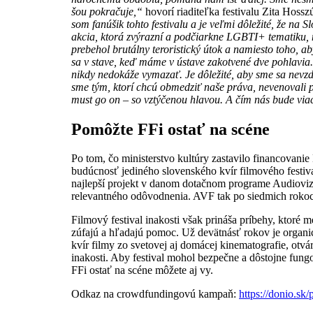
šou pokračuje,“
hovorí riaditeľka festivalu Zita Hoss
som fanúšik tohto festivalu a je veľmi dôležité, že na 
akcia, ktorá zvýrazní a podčiarkne LGBTI+ tematiku,
prebehol brutálny teroristický útok a namiesto toho, 
sa v stave, keď máme v ústave zakotvené dve pohlavia
nikdy nedokáže vymazať. Je dôležité, aby sme sa nevzd
sme tým, ktorí chcú obmedziť naše práva, nevenovali 
must go on – so vztýčenou hlavou. A čím nás bude viac,
Pomôžte FFi ostať na scéne
Po tom, čo ministerstvo kultúry zastavilo financovan
budúcnosť jediného slovenského kvír filmového festiva
najlepší projekt v danom dotačnom programe Audiovi
relevantného odôvodnenia. AVF tak po siedmich rokoc
Filmový festival inakosti však prináša príbehy, ktoré 
zúfajú a hľadajú pomoc. Už devätnásť rokov je organi
kvír filmy zo svetovej aj domácej kinematografie, otvár
inakosti. Aby festival mohol bezpečne a dôstojne fung
FFi ostať na scéne môžete aj vy.
Odkaz na crowdfundingovú kampaň:
https://donio.sk/