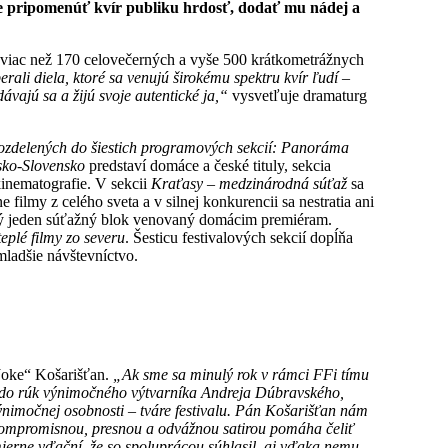
e pripomenúť kvír publiku hrdosť, dodať mu nádej a
z viac než 170 celovečerných a vyše 500 krátkometrážnych
i diela, ktoré sa venujú širokému spektru kvír ľudí –
ávajú sa a žijú svoje autentické ja,“
vysvetľuje dramaturg
ozdelených do šiestich programových sekcií: Panoráma
sko-Slovensko
predstaví domáce a české tituly, sekcia
kinematografie. V sekcii
Kraťasy – medzinárodná súťaž
sa
filmy z celého sveta a v silnej konkurencii sa nestratia ani
celý jeden súťažný blok venovaný domácim premiéram.
teplé filmy zo severu
. Šesticu festivalových sekcií dopĺňa
mladšie návštevníctvo.
Joke“ Košarišťan.
„Ak sme sa minulý rok v rámci FFi tímu
me do rúk výnimočného výtvarníka Andreja Dúbravského,
ýnimočnej osobnosti – tváre festivalu. Pán Košarišťan nám
kompromisnou, presnou a odvážnou satirou pomáha čeliť
rne vďační, že so spoluprácou súhlasil, aj vďaka nemu