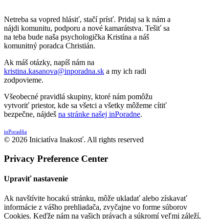
Netreba sa vopred hlásiť, stačí prísť. Pridaj sa k nám a
nájdi komunitu, podporu a nové kamarátstva. Tešiť sa
na teba bude naša psychologička Kristína a náš
komunitný poradca Christián.
Ak máš otázky, napíš nám na
kristina.kasanova@inporadna.sk
a my ich radi
zodpovieme.
Všeobecné pravidlá skupiny, ktoré nám pomôžu
vytvoriť priestor, kde sa všetci a všetky môžeme cítiť
bezpečne, nájdeš
na stránke našej inPoradne
.
inPoradňa
© 2026 Iniciatíva Inakosť. All rights reserved
Privacy Preference Center
Upraviť nastavenie
Ak navštívite hocakú stránku, môže ukladať alebo získavať
informácie z vášho prehliadača, zvyčajne vo forme súborov
Cookies. Keďže nám na vašich právach a súkromí veľmi záleží,