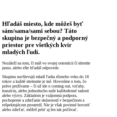
Hľadáš miesto, kde môžeš byť
sám/sama/sami sebou? Táto
skupina je bezpečný a podporný
priestor pre všetkých kvír
mladých ľudí.
Nezáleží na tom, či máš vo svojej orientácii či identite
jasno, alebo ešte hľadáš odpovede.
Skupinu navštevujú mladí ľudia rôzneho veku do 18
rokov a každé stretnutie je iné. Hovoríme o tom, čo
práve prežívame – či už ide o coming out, vzťahy,
tranzíciu, alebo jednoducho naše každodenné radosti
alebo výzvy. Základom je vzájomná podpora,
pochopenie a zdieľanie skúseností v bezpečnom a
rešpektujúcom prostredí. Nie je však povinné hovoriť
alebo zdieľať, môžeš prísť aj len tak počúvať.