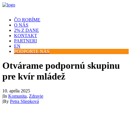
ČO ROBÍME
O NÁS
2% Z DANE
KONTAKT
PARTNERI
EN
PODPORTE NÁS
Otvárame podpornú skupinu
pre kvír mládež
10. apríla 2025
|
In
Komunita
,
Zdravie
|
By
Petra Sliepková