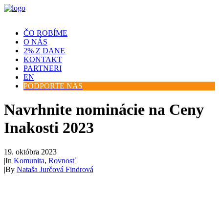
ČO ROBÍME
O NÁS
2% Z DANE
KONTAKT
PARTNERI
EN
PODPORTE NÁS
Navrhnite nominácie na Ceny
Inakosti 2023
19. októbra 2023
|
In
Komunita
,
Rovnosť
|
By
Nataša Jurčová Findrová