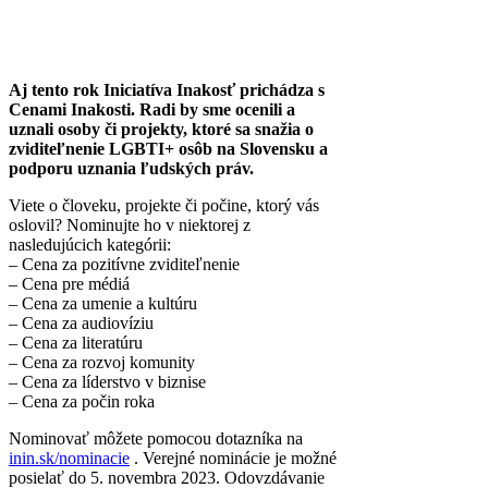
Aj tento rok Iniciatíva Inakosť prichádza s
Cenami Inakosti. Radi by sme ocenili a
uznali osoby či projekty, ktoré sa snažia o
zviditeľnenie LGBTI+ osôb na Slovensku a
podporu uznania ľudských práv.
Viete o človeku, projekte či počine, ktorý vás
oslovil? Nominujte ho v niektorej z
nasledujúcich kategórii:
– Cena za pozitívne zviditeľnenie
– Cena pre médiá
– Cena za umenie a kultúru
– Cena za audiovíziu
– Cena za literatúru
– Cena za rozvoj komunity
– Cena za líderstvo v biznise
– Cena za počin roka
Nominovať môžete pomocou dotazníka na
inin.sk/nominacie
. Verejné nominácie je možné
posielať do 5. novembra 2023. Odovzdávanie