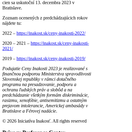
cien sa uskutoční 13. decembra 2023 v
Bratislave.
Zoznam ocenených z predchádzajúcich rokov
nájdete tu:
2022 –
https://inakost.sk/ceny-inakosti-2022/
2020 – 2021 –
https://inakost.sk/ceny-inakosti-
2021/
2019 –
https://inakost.sk/ceny-inakosti-2019/
Podujatie Ceny Inakosti 2023 je realizované s
finančnou podporou Ministerstva spravodlivosti
Slovenskej republiky v rámci dotačného
programu na presadzovanie, podporu a
ochranu ľudských práv a slobôd a na
predchádzanie všetkým formám diskriminácie,
rasizmu, xenofóbie, antisemitizmu a ostatným
prejavom intolerancie, Americkej ambasády v
Bratislave a Férovej nadácie
.
© 2026 Iniciatíva Inakosť. All rights reserved