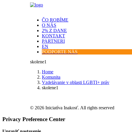
ČO ROBÍME
O NÁS
2% Z DANE
KONTAKT
PARTNERI
EN
PODPORTE NÁS
skolene1
Home
Komunita
Vzdelávanie v oblasti LGBTI+ práv
skolene1
© 2026 Iniciatíva Inakosť. All rights reserved
Privacy Preference Center
Upraviť nastavenie