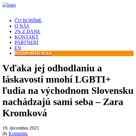
ČO ROBÍME
O NÁS
2% Z DANE
KONTAKT
PARTNERI
EN
PODPORTE NÁS
Vďaka jej odhodlaniu a
láskavosti mnohí LGBTI+
ľudia na východnom Slovensku
nachádzajú sami seba – Zara
Kromková
19. decembra 2021
|
In
Komunita