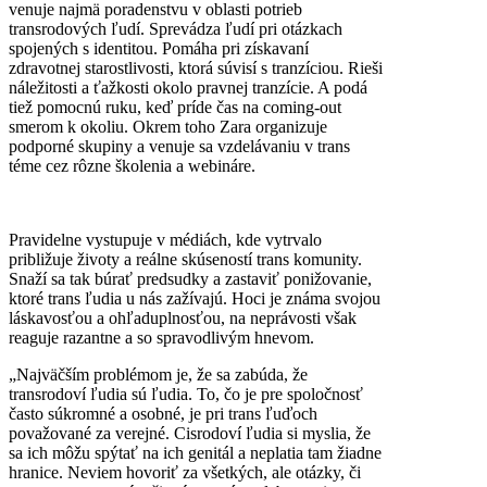
venuje najmä poradenstvu v oblasti potrieb
transrodových ľudí. Sprevádza ľudí pri otázkach
spojených s identitou. Pomáha pri získavaní
zdravotnej starostlivosti, ktorá súvisí s tranzíciou. Rieši
náležitosti a ťažkosti okolo pravnej tranzície. A podá
tiež pomocnú ruku, keď príde čas na coming-out
smerom k okoliu. Okrem toho Zara organizuje
podporné skupiny a venuje sa vzdelávaniu v trans
téme cez rôzne školenia a webináre.
Pravidelne vystupuje v médiách, kde vytrvalo
približuje životy a reálne skúseností trans komunity.
Snaží sa tak búrať predsudky a zastaviť ponižovanie,
ktoré trans ľudia u nás zažívajú. Hoci je známa svojou
láskavosťou a ohľaduplnosťou, na neprávosti však
reaguje razantne a so spravodlivým hnevom.
„
Najväčším problémom je, že sa zabúda, že
transrodoví ľudia sú ľudia. To, čo je pre spoločnosť
často súkromné a osobné, je pri trans ľuďoch
považované za verejné. Cisrodoví ľudia si myslia, že
sa ich môžu spýtať na ich genitál a neplatia tam žiadne
hranice. Neviem hovoriť za všetkých, ale otázky, či