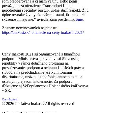
som preoperovaná a či mám vagínu alebo penis,
považujem za ofenzívne. Transrodoví ľudia
nepotrebujú špeciálny prístup, úplne stačí rešpekt. Žijú
úplne rovnaké životy ako všetci ostatní, iba niektoré
skúsenosti majú iné,
“ uviedla Zara pre denník
Sme
.
Zoznam nominovaných nájdete tu:
https://inakost.sk/nominacie-na-ceny-inakosti-2021/
Ceny Inakosti 2021 sú organizované s finančnou
podporou Ministerstva spravodlivosti Slovenskej
republiky v rámci dotačného programu na
presadzovanie, podporu a ochranu ľudských práv a
slobôd a na predchádzanie všetkým formám
diskriminácie, rasizmu, xenofóbie, antisemitizmu a
ostatným prejavom intolerancie. Za podporu
ďakujeme aj Veľvyslanectvu Holandského kráľovstva
v SR.
Ceny Inakosti
© 2026 Iniciatíva Inakosť. All rights reserved