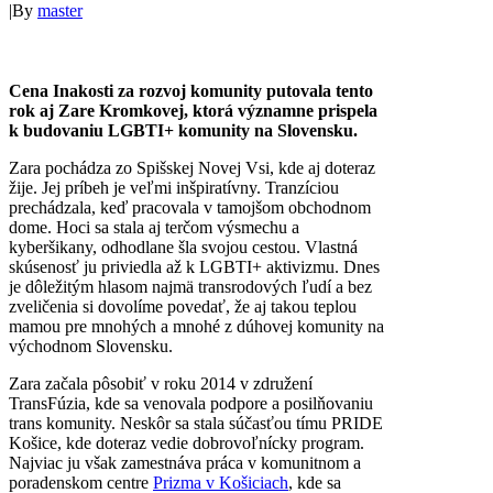
|
By
master
Cena Inakosti za rozvoj komunity putovala tento
rok aj Zare Kromkovej, ktorá významne prispela
k budovaniu LGBTI+ komunity na Slovensku.
Zara pochádza zo Spišskej Novej Vsi, kde aj doteraz
žije. Jej príbeh je veľmi inšpiratívny. Tranzíciou
prechádzala, keď pracovala v tamojšom obchodnom
dome. Hoci sa stala aj terčom výsmechu a
kyberšikany, odhodlane šla svojou cestou. Vlastná
skúsenosť ju priviedla až k LGBTI+ aktivizmu. Dnes
je dôležitým hlasom najmä transrodových ľudí a bez
zveličenia si dovolíme povedať, že aj takou teplou
mamou pre mnohých a mnohé z dúhovej komunity na
východnom Slovensku.
Zara začala pôsobiť v roku 2014 v združení
TransFúzia, kde sa venovala podpore a posilňovaniu
trans komunity. Neskôr sa stala súčasťou tímu PRIDE
Košice, kde doteraz vedie dobrovoľnícky program.
Najviac ju však zamestnáva práca v komunitnom a
poradenskom centre
Prizma v Košiciach
, kde sa