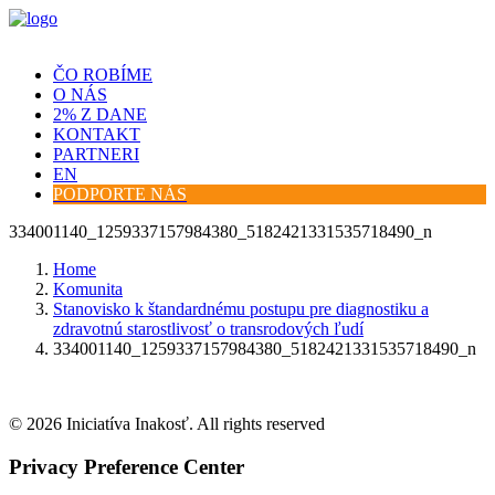
ČO ROBÍME
O NÁS
2% Z DANE
KONTAKT
PARTNERI
EN
PODPORTE NÁS
334001140_1259337157984380_5182421331535718490_n
Home
Komunita
Stanovisko k štandardnému postupu pre diagnostiku a
zdravotnú starostlivosť o transrodových ľudí
334001140_1259337157984380_5182421331535718490_n
© 2026 Iniciatíva Inakosť. All rights reserved
Privacy Preference Center