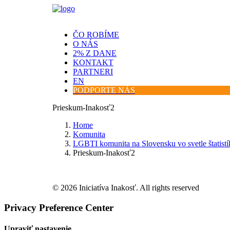
ČO ROBÍME
O NÁS
2% Z DANE
KONTAKT
PARTNERI
EN
PODPORTE NÁS
Prieskum-Inakosť2
Home
Komunita
LGBTI komunita na Slovensku vo svetle štatistí
Prieskum-Inakosť2
© 2026 Iniciatíva Inakosť. All rights reserved
Privacy Preference Center
Upraviť nastavenie