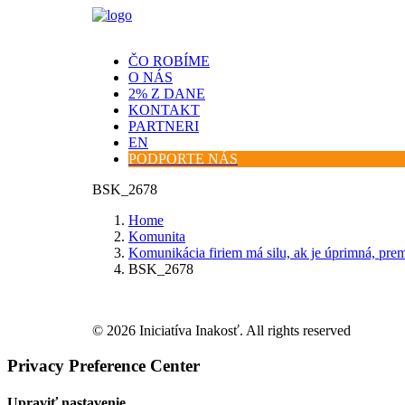
ČO ROBÍME
O NÁS
2% Z DANE
KONTAKT
PARTNERI
EN
PODPORTE NÁS
BSK_2678
Home
Komunita
Komunikácia firiem má silu, ak je úprimná, prem
BSK_2678
© 2026 Iniciatíva Inakosť. All rights reserved
Privacy Preference Center
Upraviť nastavenie