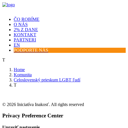
ČO ROBÍME
O NÁS
2% Z DANE
KONTAKT
PARTNERI
EN
PODPORTE NÁS
T
Home
Komunita
Celoslovenský prieskum LGBT ľudí
T
© 2026 Iniciatíva Inakosť. All rights reserved
Privacy Preference Center
Upraviť nastavenie