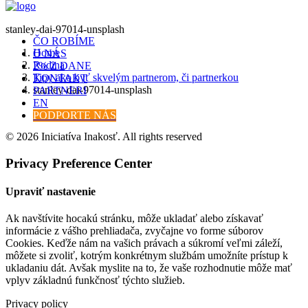
stanley-dai-97014-unsplash
ČO ROBÍME
Home
O NÁS
Rodina
2% Z DANE
Tipy ako byť skvelým partnerom, či partnerkou
KONTAKT
stanley-dai-97014-unsplash
PARTNERI
EN
PODPORTE NÁS
© 2026 Iniciatíva Inakosť. All rights reserved
Privacy Preference Center
Upraviť nastavenie
Ak navštívite hocakú stránku, môže ukladať alebo získavať
informácie z vášho prehliadača, zvyčajne vo forme súborov
Cookies. Keďže nám na vašich právach a súkromí veľmi záleží,
môžete si zvoliť, kotrým konkrétnym službám umožníte prístup k
ukladaniu dát. Avšak myslite na to, že vaše rozhodnutie môže mať
vplyv základnú funkčnosť týchto služieb.
Privacy policy