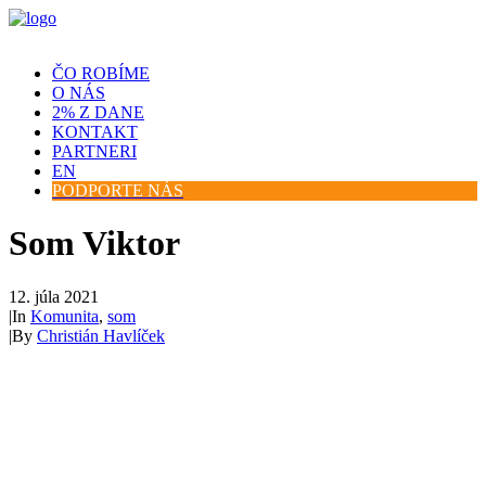
ČO ROBÍME
O NÁS
2% Z DANE
KONTAKT
PARTNERI
EN
PODPORTE NÁS
Som Viktor
12. júla 2021
|
In
Komunita
,
som
|
By
Christián Havlíček