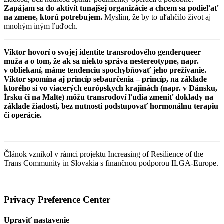
Zapájam sa do aktivít tunajšej organizácie a chcem sa podieľať
na zmene, ktorú potrebujem.
Myslím, že by to uľahčilo život aj
mnohým iným ľuďoch.
Viktor hovorí o svojej identite transrodového genderqueer
muža a o tom, že ak sa niekto správa nestereotypne, napr.
v obliekaní, máme tendenciu spochybňovať jeho prežívanie.
Viktor spomína aj princíp sebaurčenia – princíp, na základe
ktorého si vo viacerých európskych krajinách (napr. v Dánsku,
Írsku či na Malte) môžu transrodoví ľudia zmeniť doklady na
základe žiadosti, bez nutnosti podstupovať hormonálnu terapiu
či operácie.
Článok vznikol v rámci projektu Increasing of Resilience of the
Trans Community in Slovakia s finančnou podporou ILGA-Europe.
Privacy Preference Center
Upraviť nastavenie