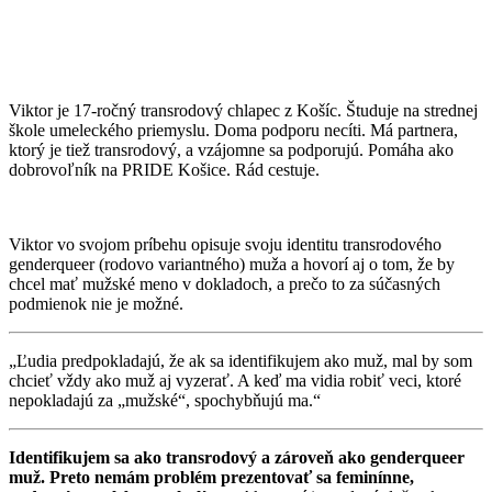
Viktor je 17-ročný transrodový chlapec z Košíc. Študuje na strednej
škole umeleckého priemyslu. Doma podporu necíti. Má partnera,
ktorý je tiež transrodový, a vzájomne sa podporujú. Pomáha ako
dobrovoľník na PRIDE Košice. Rád cestuje.
Viktor vo svojom príbehu opisuje svoju identitu transrodového
genderqueer (rodovo variantného) muža a hovorí aj o tom, že by
chcel mať mužské meno v dokladoch, a prečo to za súčasných
podmienok nie je možné.
„Ľudia predpokladajú, že ak sa identifikujem ako muž, mal by som
chcieť vždy ako muž aj vyzerať. A keď ma vidia robiť veci, ktoré
nepokladajú za „mužské“, spochybňujú ma.“
Identifikujem sa ako transrodový a zároveň ako genderqueer
muž. Preto nemám problém prezentovať sa feminínne,