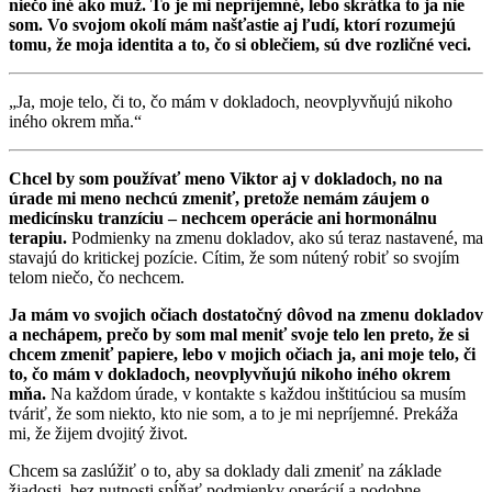
niečo iné ako muž. To je mi nepríjemné, lebo skrátka to ja nie
som. Vo svojom okolí mám našťastie aj ľudí, ktorí rozumejú
tomu, že moja identita a to, čo si oblečiem, sú dve rozličné veci.
„Ja, moje telo, či to, čo mám v dokladoch, neovplyvňujú nikoho
iného okrem mňa.“
Chcel by som používať meno Viktor aj v dokladoch, no na
úrade mi meno nechcú zmeniť, pretože nemám záujem o
medicínsku tranzíciu – nechcem operácie ani hormonálnu
terapiu.
Podmienky na zmenu dokladov, ako sú teraz nastavené, ma
stavajú do kritickej pozície. Cítim, že som nútený robiť so svojím
telom niečo, čo nechcem.
Ja mám vo svojich očiach dostatočný dôvod na zmenu dokladov
a nechápem, prečo by som mal meniť svoje telo len preto, že si
chcem zmeniť papiere, lebo v mojich očiach ja, ani moje telo, či
to, č
o mám v dokladoch, neovplyvňujú nikoho iného okrem
mňa.
Na každom úrade, v kontakte s každou inštitúciou sa musím
tváriť, že som niekto, kto nie som, a to je mi nepríjemné. Prekáža
mi, že žijem dvojitý život.
Chcem sa zaslúžiť o to, aby sa doklady dali zmeniť na základe
žiadosti, bez nutnosti spĺňať podmienky operácií a podobne.