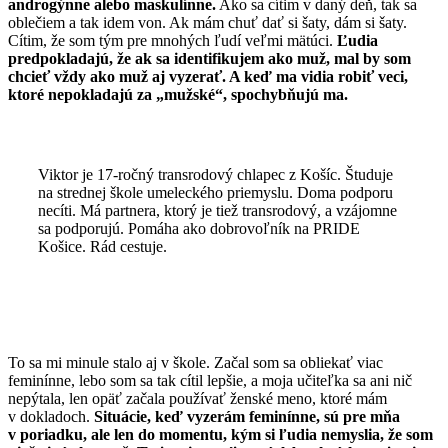
androgýnne alebo maskulínne.
Ako sa cítim v daný deň, tak sa
oblečiem a tak idem von. Ak mám chuť dať si šaty, dám si šaty.
Cítim, že som tým pre mnohých ľudí veľmi mätúci.
Ľudia
predpokladajú, že ak sa identifikujem ako muž, mal by som
chcieť vždy ako muž aj vyzerať. A keď ma vidia robiť veci,
ktoré nepokladajú za „mužské“, spochybňujú ma.
Viktor je 17-ročný transrodový chlapec z Košíc. Študuje
na strednej škole umeleckého priemyslu. Doma podporu
necíti. Má partnera, ktorý je tiež transrodový, a vzájomne
sa podporujú. Pomáha ako dobrovoľník na PRIDE
Košice. Rád cestuje.
To sa mi minule stalo aj v škole. Začal som sa obliekať viac
feminínne, lebo som sa tak cítil lepšie, a moja učiteľka sa ani nič
nepýtala, len opäť začala používať ženské meno, ktoré mám
v dokladoch.
Situácie, keď vyzerám feminínne, sú pre mňa
v poriadku, ale len do momentu, kým si ľudia nemyslia, že som