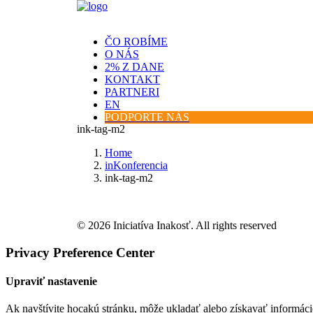
ČO ROBÍME
O NÁS
2% Z DANE
KONTAKT
PARTNERI
EN
PODPORTE NÁS
ink-tag-m2
Home
inKonferencia
ink-tag-m2
© 2026 Iniciatíva Inakosť. All rights reserved
Privacy Preference Center
Upraviť nastavenie
Ak navštívite hocakú stránku, môže ukladať alebo získavať informáci