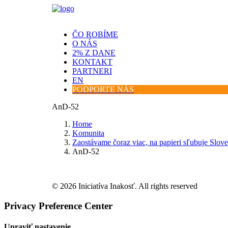
ČO ROBÍME
O NÁS
2% Z DANE
KONTAKT
PARTNERI
EN
PODPORTE NÁS
AnD-52
Home
Komunita
Zaostávame čoraz viac, na papieri sľubuje Sloven
AnD-52
© 2026 Iniciatíva Inakosť. All rights reserved
Privacy Preference Center
Upraviť nastavenie