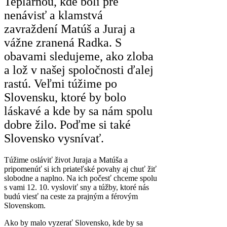
Teplárňou, kde boli pre
nenávisť a klamstvá
zavraždení Matúš a Juraj a
vážne zranená Radka. S
obavami sledujeme, ako zloba
a lož v našej spoločnosti ďalej
rastú. Veľmi túžime po
Slovensku, ktoré by bolo
láskavé a kde by sa nám spolu
dobre žilo. Poďme si také
Slovensko vysnívať.
Túžime osláviť život Juraja a Matúša a
pripomenúť si ich priateľské povahy aj chuť žiť
slobodne a naplno. Na ich počesť chceme spolu
s vami 12. 10. vysloviť sny a túžby, ktoré nás
budú viesť na ceste za prajným a férovým
Slovenskom.
Ako by malo vyzerať Slovensko, kde by sa