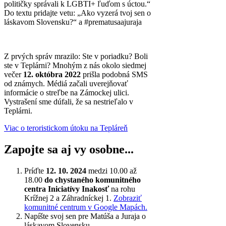
političky správali k LGBTI+ ľuďom s úctou.“
Do textu pridajte vetu: „Ako vyzerá tvoj sen o
láskavom Slovensku?“ a
#prematusaajuraja
Z prvých správ mrazilo: Ste v poriadku? Boli
ste v Teplárni? Mnohým z nás okolo siedmej
večer
12. októbra 2022
prišla podobná SMS
od známych. Médiá začali uverejňovať
informácie o streľbe na Zámockej ulici.
Vystrašení sme dúfali, že sa nestrieľalo v
Teplárni.
Viac o teroristickom útoku na Tepláreň
Zapojte sa aj vy osobne...
Príďte
12. 10. 2024
medzi 10.00 až
18.00
do chystaného komunitného
centra Iniciatívy Inakosť
na rohu
Krížnej 2 a Záhradníckej 1.
Zobraziť
komunitné centrum v Google Mapách.
Napíšte svoj sen pre Matúša a Juraja o
láskavom Slovensku.