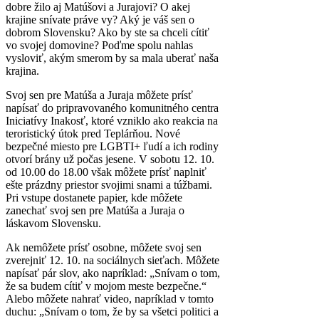
dobre žilo aj Matúšovi a Jurajovi? O akej
krajine snívate práve vy? Aký je váš sen o
dobrom Slovensku? Ako by ste sa chceli cítiť
vo svojej domovine? Poďme spolu nahlas
vysloviť, akým smerom by sa mala uberať naša
krajina.
Svoj sen pre Matúša a Juraja môžete prísť
napísať do pripravovaného komunitného centra
Iniciatívy Inakosť, ktoré vzniklo ako reakcia na
teroristický útok pred Teplárňou. Nové
bezpečné miesto pre LGBTI+ ľudí a ich rodiny
otvorí brány už počas jesene. V sobotu 12. 10.
od 10.00 do 18.00 však môžete prísť naplniť
ešte prázdny priestor svojimi snami a túžbami.
Pri vstupe dostanete papier, kde môžete
zanechať svoj sen pre Matúša a Juraja o
láskavom Slovensku.
Ak nemôžete prísť osobne, môžete svoj sen
zverejniť 12. 10. na sociálnych sieťach. Môžete
napísať pár slov, ako napríklad:
„Snívam o tom,
že sa budem cítiť v mojom meste bezpečne.“
Alebo môžete nahrať video, napríklad v tomto
duchu: „Snívam o tom, že by sa všetci politici a