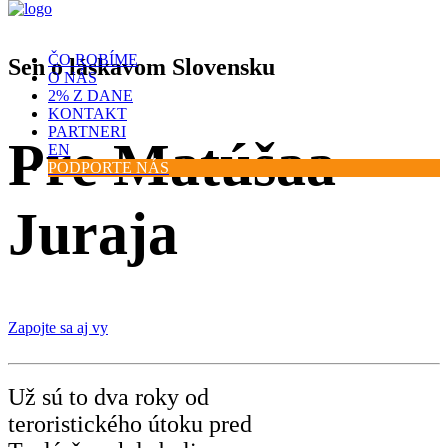
ČO ROBÍME
Sen o láskavom Slovensku
O NÁS
2% Z DANE
KONTAKT
PARTNERI
Pre Matúša
a
EN
PODPORTE NÁS
Juraja
Zapojte sa aj vy
Už sú to dva roky od
teroristického útoku pred