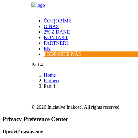
ČO ROBÍME
O NÁS
2% Z DANE
KONTAKT
PARTNERI
EN
PODPORTE NÁS
Part 4
Home
Partneri
Part 4
© 2026 Iniciatíva Inakosť. All rights reserved
Privacy Preference Center
Upraviť nastavenie