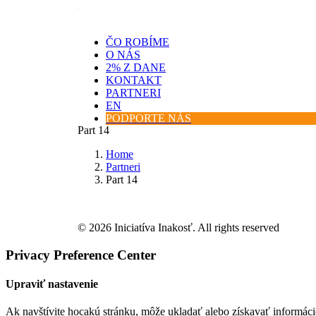
ČO ROBÍME
O NÁS
2% Z DANE
KONTAKT
PARTNERI
EN
PODPORTE NÁS
Part 14
Home
Partneri
Part 14
© 2026 Iniciatíva Inakosť. All rights reserved
Privacy Preference Center
Upraviť nastavenie
Ak navštívite hocakú stránku, môže ukladať alebo získavať informáci