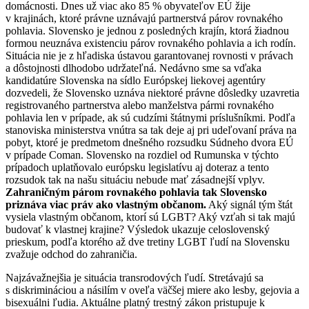
domácnosti. Dnes už viac ako 85 % obyvateľov EÚ žije
v krajinách, ktoré právne uznávajú partnerstvá párov rovnakého
pohlavia. Slovensko je jednou z posledných krajín, ktorá žiadnou
formou neuznáva existenciu párov rovnakého pohlavia a ich rodín.
Situácia nie je z hľadiska ústavou garantovanej rovnosti v právach
a dôstojnosti dlhodobo udržateľná. Nedávno sme sa vďaka
kandidatúre Slovenska na sídlo Európskej liekovej agentúry
dozvedeli, že Slovensko uznáva niektoré právne dôsledky uzavretia
registrovaného partnerstva alebo manželstva pármi rovnakého
pohlavia len v prípade, ak sú cudzími štátnymi príslušníkmi. Podľa
stanoviska ministerstva vnútra sa tak deje aj pri udeľovaní práva na
pobyt, ktoré je predmetom dnešného rozsudku Súdneho dvora EÚ
v prípade Coman. Slovensko na rozdiel od Rumunska v týchto
prípadoch uplatňovalo európsku legislatívu aj doteraz a tento
rozsudok tak na našu situáciu nebude mať zásadnejší vplyv.
Zahraničným párom rovnakého pohlavia tak Slovensko
priznáva viac práv ako vlastným občanom.
Aký signál tým štát
vysiela vlastným občanom, ktorí sú LGBT? Aký vzťah si tak majú
budovať k vlastnej krajine? Výsledok ukazuje celoslovenský
prieskum, podľa ktorého až dve tretiny LGBT ľudí na Slovensku
zvažuje odchod do zahraničia.
Najzávažnejšia je situácia transrodových ľudí. Stretávajú sa
s diskrimináciou a násilím v oveľa väčšej miere ako lesby, gejovia a
bisexuálni ľudia. Aktuálne platný trestný zákon pristupuje k