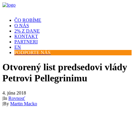
ČO ROBÍME
O NÁS
2% Z DANE
KONTAKT
PARTNERI
EN
PODPORTE NÁS
Otvorený list predsedovi vlády
Petrovi Pellegrinimu
4. júna 2018
|
In
Rovnosť
|
By
Martin Macko