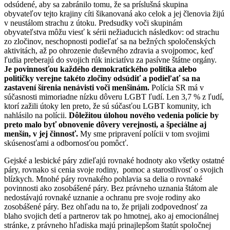
odsúdené, aby sa zabránilo tomu, že sa príslušná skupina
obyvateľov tejto krajiny cíti šikanovaná ako celok a jej členovia žijú
v neustálom strachu z útoku. Predsudky voči skupinám
obyvateľstva môžu viesť k sérii nežiaducich následkov: od strachu
zo zločinov, neschopnosti podieľať sa na bežných spoločenských
aktivitách, až po ohrozenie duševného zdravia a svojpomoc, keď
ľudia preberajú do svojich rúk iniciatívu za pasívne štátne orgány.
Je povinnosťou každého demokratického politika alebo
političky verejne takéto zločiny odsúdiť a podieľať sa na
zastavení šírenia nenávisti voči menšinám.
Polícia SR má v
súčasnosti mimoriadne nízku dôveru LGBT ľudí. Len 3,7 % z ľudí,
ktorí zažili útoky len preto, že sú súčasťou LGBT komunity, ich
nahlásilo na polícii.
Dôležitou úlohou nového vedenia polície by
preto malo byť obnovenie dôvery verejnosti, a špeciálne aj
menšín, v jej činnosť.
My sme pripravení polícii v tom svojimi
skúsenosťami a odbornosťou pomôcť.
Gejské a lesbické páry zdieľajú rovnaké hodnoty ako všetky ostatné
páry, rovnako si cenia svoje rodiny, pomoc a starostlivosť o svojich
blízkych. Mnohé páry rovnakého pohlavia sa delia o rovnaké
povinnosti ako zosobášené páry. Bez právneho uznania štátom ale
nedostávajú rovnaké uznanie a ochranu pre svoje rodiny ako
zosobášené páry. Bez ohľadu na to, že prijali zodpovednosť za
blaho svojich detí a partnerov tak po hmotnej, ako aj emocionálnej
stránke, z právneho hľadiska majú prinajlepšom štatút spoločnej