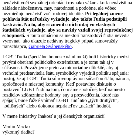
nenávisti voči sexuálnej orientácii rovnako vážne ako k nenávisti na
základe náboženstva, rasy, národnosti a podobne, ale vôbec
nezmieňuje nenávisť voči rodovej identite.
Pri legálnej zmene
pohlavia štát neľudsky vyžaduje, aby takíto ľudia podstúpili
kastráciu. Na to, aby si zmenil o nich údaj vo vlastných
štatistikách vyžaduje, aby sa navždy vzdali svojej reprodukčnej
schopnosti.
S touto situáciou sa niektorí transrodoví ľudia nevedia
vyrovnať, ako ukazuje nedávny tragický prípad samovraždy
transchlapca,
Gabriela Švábenského
.
LGBT ľudia (špeciálne homosexuálni muži) boli historicky medzi
prvými obeťami politického extrémizmu a je tomu tak aj v
súčasnosti. Považujeme preto za mimoriadne dôležité, aby aj
vrcholní predstavitelia štátu symbolicky vyjadrili politiku spájania:
postoj, že aj LGBT ľudia sú rovnoprávnou súčasťou štátu, národa,
spoločnosti a miestnej komunity. Keď postavíme diskusiu o
postavení LGBT ľudí na tom, čo máme spoločné, keď namiesto
rozdielov zdôrazníme hodnoty, sny a presvedčenia, ktoré nás
spájajú, bude ťažké vnímať LGBT ľudí ako „tých druhých“,
„odlišných“ alebo dokonca nepriateľov „našich“ hodnôt.
V mene Iniciatívy Inakosť a jej členských organizácií
Martin Macko
výkonný riaditeľ