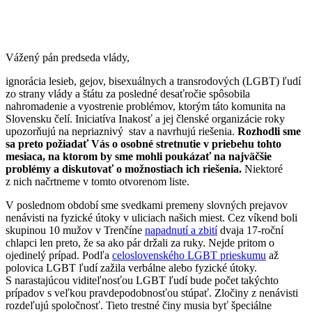
Vážený pán predseda vlády,
ignorácia lesieb, gejov, bisexuálnych a transrodových (LGBT) ľudí
zo strany vlády a štátu za posledné desaťročie spôsobila
nahromadenie a vyostrenie problémov, ktorým táto komunita na
Slovensku čelí. Iniciatíva Inakosť a jej členské organizácie roky
upozorňujú na nepriaznivý stav a navrhujú riešenia.
Rozhodli sme
sa preto požiadať Vás o osobné stretnutie v priebehu tohto
mesiaca, na ktorom by sme mohli poukázať na najväčšie
problémy a diskutovať o možnostiach ich riešenia.
Niektoré
z nich načrtneme v tomto otvorenom liste.
V poslednom období sme svedkami premeny slovných prejavov
nenávisti na fyzické útoky v uliciach našich miest. Cez víkend boli
skupinou 10 mužov v Trenčíne
napadnutí a zbití
dvaja 17-roční
chlapci len preto, že sa ako pár držali za ruky. Nejde pritom o
ojedinelý prípad. Podľa
celoslovenského LGBT prieskumu
až
polovica LGBT ľudí zažila verbálne alebo fyzické útoky.
S narastajúcou viditeľnosťou LGBT ľudí bude počet takýchto
prípadov s veľkou pravdepodobnosťou stúpať. Zločiny z nenávisti
rozdeľujú spoločnosť. Tieto trestné činy musia byť špeciálne