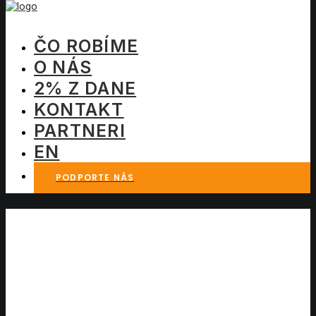
ČO ROBÍME
O NÁS
2% Z DANE
KONTAKT
PARTNERI
EN
PODPORTE NÁS
Mia Žureková získala za
svoj knižný debut Cenu
za literatúru, ktorá sa