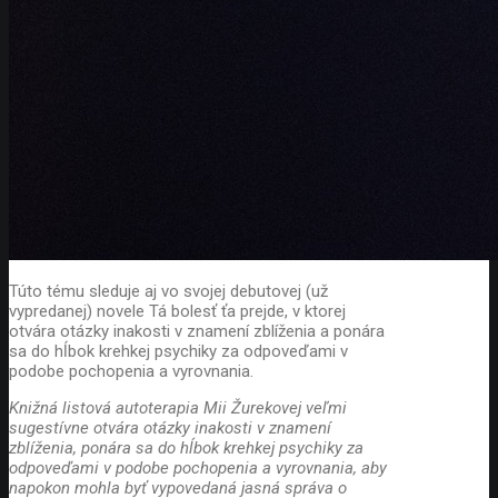
Túto tému sleduje aj vo svojej debutovej (už
vypredanej) novele Tá bolesť ťa prejde, v ktorej
otvára otázky inakosti v znamení zblíženia a ponára
sa do hĺbok krehkej psychiky za odpoveďami v
podobe pochopenia a vyrovnania.
Knižná listová autoterapia Mii Žurekovej veľmi
sugestívne otvára otázky inakosti v znamení
zblíženia, ponára sa do hĺbok krehkej psychiky za
odpoveďami v podobe pochopenia a vyrovnania, aby
napokon mohla byť vypovedaná jasná správa o