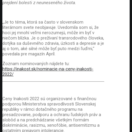
prejdení bolesti z neuneseného života.
„Je to téma, ktorá sa často v slovenskom
literárnom svete neobjavuje. Uvedomila som si, že
hoci jej mnohí veľmi nerozumejú, môže im byť v
niečom blízka. Je o prežívaní transrodového človeka,
dotýka sa duševného zdravia, úzkosti a depresie a je
aj o tom, aké silné môže byť puto medzi ľuďmi,“
povedala pre magazín Apríl.
Zoznam nominovaných nájdete tu:
https://inakost.sk/nominacie-na-ceny-inakosti-
2022/
Ceny Inakosti 2022 sú organizované s finančnou
podporou Ministerstva spravodlivosti Slovenskej
republiky v rámci dotačného programu na
presadzovanie, podporu a ochranu ľudských práv a
slobôd a na predchádzanie všetkým formám
diskriminácie, rasizmu, xenofóbie, antisemitizmu a
ostatným prejavom intolerancie.