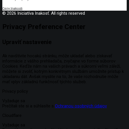
Ceny Inakosti
© 2026 Iniciatíva Inakosť. All rights reserved
Privacy Preference Center
Upraviť nastavenie
Ak navštívite hocakú stránku, môže ukladať alebo získavať
informácie z vášho prehliadača, zvyčajne vo forme súborov
Cookies. Keďže nám na vašich právach a súkromí veľmi záleží,
môžete si zvoliť, kotrým konkrétnym službám umožníte prístup k
ukladaniu dát. Avšak myslite na to, že vaše rozhodnutie môže
mať vplyv základnú funkčnosť týchto služieb.
Privacy policy
Vyžaduje sa
Prečítali ste si a súhlasíte s
Ochranou osobných údajov
Cloudflare
Vyžaduje sa