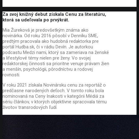
Za svoj knižný debut získala Cenu za literatúru,
ktorá sa udeľovala po prvýkrát.
Mia Žureková je predovšetkým známa ako
novinárka. Od roku 2016 pôsobí v Denníku SME,
predtým pracovala ako hudobná redaktorka pre
portál Hudba.sk, či v rádiu Devín. Je autorkou
podcastu Medzi nami, ktorý sa zameriava na ženské
a lifestylové témy nielen pre ženy. Vo svojej
redaktorskej činnosti sa prioritne venuje právam žien
a menšín, psychológii, pôrodníctvu a rodovej
rovnosti.
V roku 2021 získala Novinársku cenu za reportáž o
predčasne narodených deťoch. V tomto roku bola
nominovaná na Ceny Inakosti v kategórii Médiá za
sériu článkov, v ktorých objektívne spracovala tému
životov transrodových ľudí.