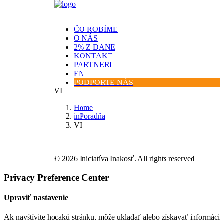
ČO ROBÍME
O NÁS
2% Z DANE
KONTAKT
PARTNERI
EN
PODPORTE NÁS
VI
Home
inPoradňa
VI
© 2026 Iniciatíva Inakosť. All rights reserved
Privacy Preference Center
Upraviť nastavenie
Ak navštívite hocakú stránku, môže ukladať alebo získavať informáci