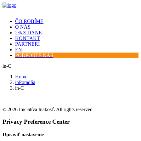
ČO ROBÍME
O NÁS
2% Z DANE
KONTAKT
PARTNERI
EN
PODPORTE NÁS
in-C
Home
inPoradňa
in-C
© 2026 Iniciatíva Inakosť. All rights reserved
Privacy Preference Center
Upraviť nastavenie