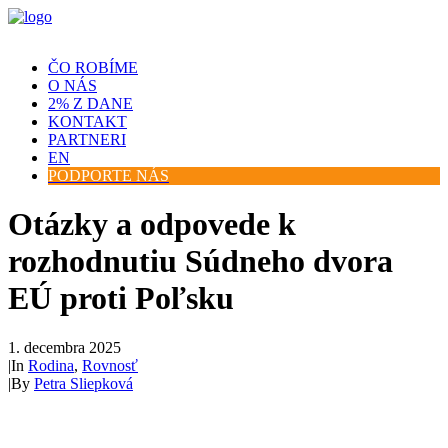
ČO ROBÍME
O NÁS
2% Z DANE
KONTAKT
PARTNERI
EN
PODPORTE NÁS
Otázky a odpovede k
rozhodnutiu Súdneho dvora
EÚ proti Poľsku
1. decembra 2025
|
In
Rodina
,
Rovnosť
|
By
Petra Sliepková