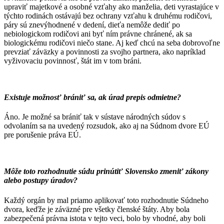
upraviť majetkové a osobné vzťahy ako manželia, deti vyrastajúce v
týchto rodinách ostávajú bez ochrany vzťahu k druhému rodičovi,
páry sú znevýhodnené v dedení, dieťa nemôže dediť po
nebiologickom rodičovi ani byť ním právne chránené, ak sa
biologickému rodičovi niečo stane. Aj keď chcú na seba dobrovoľne
prevziať záväzky a povinnosti za svojho partnera, ako napríklad
vyživovaciu povinnosť, štát im v tom bráni.
Existuje možnosť brániť sa, ak úrad prepis odmietne?
Áno. Je možné sa brániť tak v sústave národných súdov s
odvolaním sa na uvedený rozsudok, ako aj na Súdnom dvore EÚ
pre porušenie práva EÚ.
Môže toto rozhodnutie súdu prinútiť Slovensko zmeniť zákony
alebo postupy úradov?
Každý orgán by mal priamo aplikovať toto rozhodnutie Súdneho
dvora, keďže je záväzné pre všetky členské štáty. Aby bola
zabezpečená právna istota v tejto veci, bolo by vhodné, aby boli