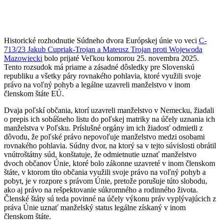
Historické rozhodnutie Súdneho dvora Európskej únie vo veci
C-
713/23 Jakub Cupriak-Trojan a Mateusz Trojan proti Wojewoda
Mazowiecki
bolo prijaté Veľkou komorou 25. novembra 2025.
Tento rozsudok má priame a zásadné dôsledky pre Slovenskú
republiku a všetky páry rovnakého pohlavia, ktoré využili svoje
právo na voľný pohyb a legálne uzavreli manželstvo v inom
členskom štáte EÚ.
Dvaja poľskí občania, ktorí uzavreli manželstvo v Nemecku, žiadali
o prepis ich sobášneho listu do poľskej matriky na účely uznania ich
manželstva v Poľsku. Príslušné orgány im ich žiadosť odmietli z
dôvodu, že poľské právo nepovoľuje manželstvo medzi osobami
rovnakého pohlavia. Súdny dvor, na ktorý sa v tejto súvislosti obrátil
vnútroštátny súd, konštatuje, že odmietnutie uznať manželstvo
dvoch občanov Únie, ktoré bolo zákonne uzavreté v inom členskom
štáte, v ktorom títo občania využili svoje právo na voľný pohyb a
pobyt, je v rozpore s právom Únie, pretože porušuje túto slobodu,
ako aj právo na rešpektovanie súkromného a rodinného života.
Členské štáty sú teda povinné na účely výkonu práv vyplývajúcich z
práva Únie uznať manželský status legálne získaný v inom
členskom štáte.