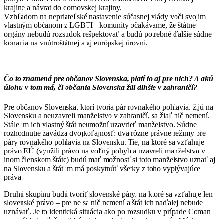
krajine a návrat do domovskej krajiny.
Vzhľadom na nepriateľské nastavenie súčasnej vlády voči svojim
vlastným občanom z LGBTI+ komunity očakávame, že štátne
orgány nebudú rozsudok rešpektovať a budú potrebné ďalšie súdne
konania na vnútroštátnej a aj európskej úrovni.
Čo to znamená pre občanov Slovenska, platí to aj pre nich? A akú
úlohu v tom má, či občania Slovenska žili dlhšie v zahraničí?
Pre občanov Slovenska, ktorí tvoria pár rovnakého pohlavia, žijú na
Slovensku a neuzavreli manželstvo v zahraničí, sa žiaľ nič nemení.
Stále im ich vlastný štát neumožní uzavrieť manželstvo. Súdne
rozhodnutie zavádza dvojkoľajnosť: dva rôzne právne režimy pre
páry rovnakého pohlavia na Slovensku. Tie, na ktoré sa vzťahuje
právo EÚ (využili právo na voľný pohyb a uzavreli manželstvo v
inom členskom štáte) budú mať možnosť si toto manželstvo uznať aj
na Slovensku a štát im má poskytnúť všetky z toho vyplývajúce
práva.
Druhú skupinu budú tvoriť slovenské páry, na ktoré sa vzťahuje len
slovenské právo – pre ne sa nič nemení a štát ich naďalej nebude
uznávať. Je to identická situácia ako po rozsudku v prípade Coman