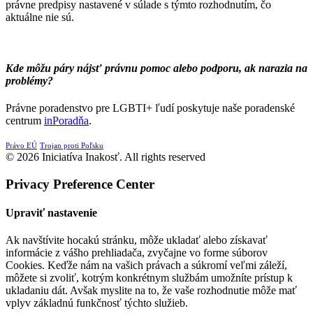
právne predpisy nastavené v súlade s týmto rozhodnutím, čo
aktuálne nie sú.
Kde môžu páry nájsť právnu pomoc alebo podporu, ak narazia na
problémy?
Právne poradenstvo pre LGBTI+ ľudí poskytuje naše poradenské
centrum
inPoradňa
.
Právo EÚ
Trojan proti Poľsku
© 2026 Iniciatíva Inakosť. All rights reserved
Privacy Preference Center
Upraviť nastavenie
Ak navštívite hocakú stránku, môže ukladať alebo získavať
informácie z vášho prehliadača, zvyčajne vo forme súborov
Cookies. Keďže nám na vašich právach a súkromí veľmi záleží,
môžete si zvoliť, kotrým konkrétnym službám umožníte prístup k
ukladaniu dát. Avšak myslite na to, že vaše rozhodnutie môže mať
vplyv základnú funkčnosť týchto služieb.