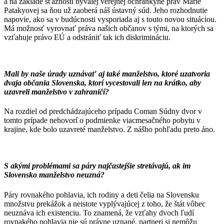
a na základe sťažnosti bývalej verejnej ochrankyne práv Márie
Patakyovej sa ňou už zaoberá náš ústavný súd. Jeho rozhodnutie
napovie, ako sa v budúcnosti vysporiada aj s touto novou situáciou.
Má možnosť vyrovnať práva našich občanov s tými, na ktorých sa
vzťahuje právo EÚ a odstrániť tak ich diskrimináciu.
Mali by naše úrady uznávať aj také manželstvo, ktoré uzatvoria
dvaja občania Slovenska, ktorí vycestovali len na krátko, aby
uzavreli manželstvo v zahraničí?
Na rozdiel od predchádzajúceho prípadu Coman Súdny dvor v
tomto prípade nehovorí o podmienke viacmesačného pobytu v
krajine, kde bolo uzavreté manželstvo. Z nášho pohľadu preto áno.
S akými problémami sa páry najčastejšie stretávajú, ak im
Slovensko manželstvo neuzná?
Páry rovnakého pohlavia, ich rodiny a deti čelia na Slovensku
množstvu prekážok a neistote vyplývajúcej z toho, že štát vôbec
neuznáva ich existenciu. To znamená, že vzťahy dvoch ľudí
rovnakého pohlavia nie sú právne uznané, partneri si nemôžu