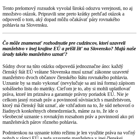
Tento prelomový rozsudok vyvolal širokú odozvu verejnosti, no aj
množstvo otázok. Pripravili sme preto krátky prehľad otázok a
odpovedí o tom, aký dopad môžu očakávať páry rovnakého
pohlavia na Slovensku.
Čo môže znamenať rozhodnutie pre cudzincov, ktorí uzavreli
manželstvo v inej krajine EÚ a prišli žiť na Slovensko? Majú naše
úrady takéto manželstvo uznať?
Súdny dvor na túto otázku odpovedá jednoznačne áno: každý
členský štát EÚ vrátane Slovenska musí uznať zákonne uzavreté
manželstvo dvoch občanov členského štátu rovnakého pohlavia.
Uznanie by sa malo vykonať (nevylučuje sa ani iná forma) zápisom
sobášneho listu do matriky. Cieľom je to, aby si mohli uplatňovať
práva, ktoré im priznáva a garantuje právny poriadok EÚ. Nie je
celkom jasný rozsah práv a povinností súvisiacich s manželstvom,
ktorý má členský štát uznať, ale vzhľadom na to, že súd nehovorí o
žiadnych konkrétnych obmedzeniach, máme za to, že ide o
všeobecné uznanie s rovnakým rozsahom práv a povinností ako pri
manželstvách párov rôzneho pohlavia.
Podmienkou na uznanie tohto režimu je len využitie práva na voľný
pohyb v rámci EÚ a teda uzavretie manželstva v inej členskej