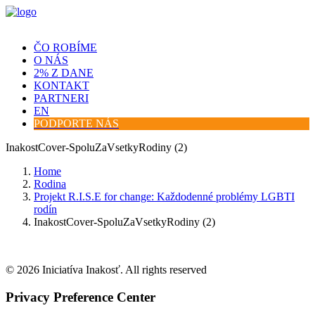
ČO ROBÍME
O NÁS
2% Z DANE
KONTAKT
PARTNERI
EN
PODPORTE NÁS
InakostCover-SpoluZaVsetkyRodiny (2)
Home
Rodina
Projekt R.I.S.E for change: Každodenné problémy LGBTI
rodín
InakostCover-SpoluZaVsetkyRodiny (2)
© 2026 Iniciatíva Inakosť. All rights reserved
Privacy Preference Center