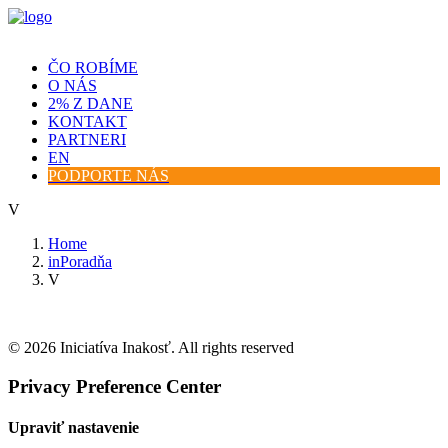
ČO ROBÍME
O NÁS
2% Z DANE
KONTAKT
PARTNERI
EN
PODPORTE NÁS
V
Home
inPoradňa
V
© 2026 Iniciatíva Inakosť. All rights reserved
Privacy Preference Center
Upraviť nastavenie